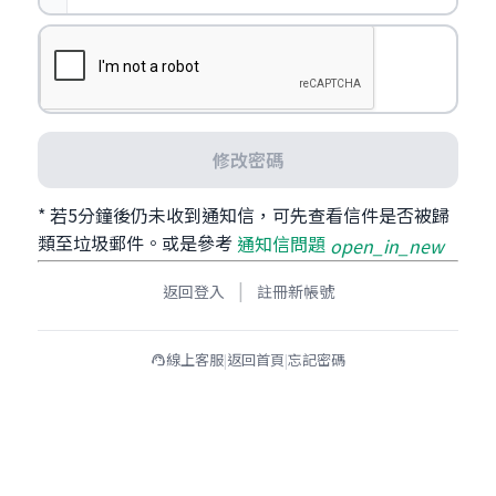
修改密碼
* 若5分鐘後仍未收到通知信，可先查看信件是否被歸
類至垃圾郵件。或是參考
通知信問題
open_in_new
|
返回登入
註冊新帳號
線上客服
返回首頁
忘記密碼
|
|
support_agent