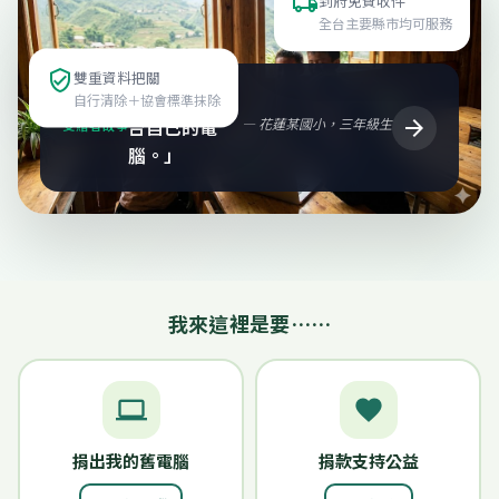
local_shipping
到府免費收件
全台主要縣市均可服務
verified_user
雙重資料把關
「這是我第一
自行清除＋協會標準抹除
台自己的電
— 花蓮某國小，三年級生
arrow_forward
受贈者故事
腦。」
我來這裡是要……
computer
favorite
捐出我的舊電腦
捐款支持公益