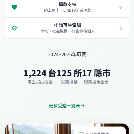
捐款支持
favorite
arrow_forward
線上刷卡、LINE PAY 或匯款
申請再生電腦
school
arrow_forward
學校、社福機構、符合資格個人
2024~2026年區間
1,224 台
125 所
17 縣市
再生捐出電腦
受贈機構
服務遍及全台
更多受贈一覽表
arrow_forward