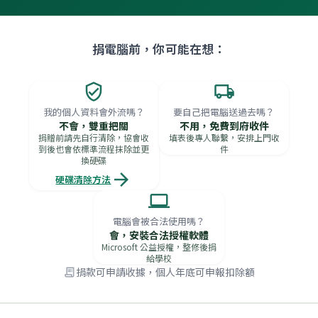
捐電腦前，你可能在想：
verified_user
local_shipping
我的個人資料會外流嗎？
要自己把電腦送過去嗎？
不會，雙重把關
不用，免費到府收件
捐贈前請先自行清除，協會收
填表後專人聯繫，安排上門收
到後也會依標準流程抹除並更
件
換硬碟
arrow_forward
硬碟清除方法
laptop
電腦會被合法使用嗎？
會，安裝合法授權軟體
Microsoft 公益授權，整修後捐
給學校
捐款可申請收據，個人年底可申報扣除額
receipt_long