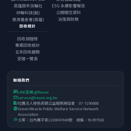
高雄啟禾扶輪社
ESG 永續影響報告
公開徵信資料
矽聯科技(股)
治理與財務
慈濟基金會(高雄)
回收統計
回收捐贈榜
專案回收統計
五年回收趨勢
受贈一覽表
聯絡我們
LINE官網 @Reuse
chat
service@reuse.org.tw
email
社團法人綠色奇蹟公益服務網協會 07-7190888
business
Green Miracle Public Welfare Service Network
language
Association
立案：台內團字第1100047640號 統編：91497583
flag