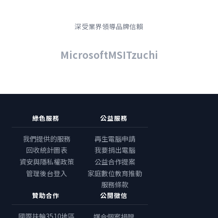
深受業界領導品牌信賴
Microsoft
MSI
Tzuchi
綠色服務
公益服務
我們提供的服務
再生電腦申請
回收統計圖表
我要捐出電腦
資安與隱私權政策
公益合作提案
管理後台登入
家庭數位教育推動
服務條款
贊助合作
公開徵信
國際扶輪3510地區
媒合個案捐贈