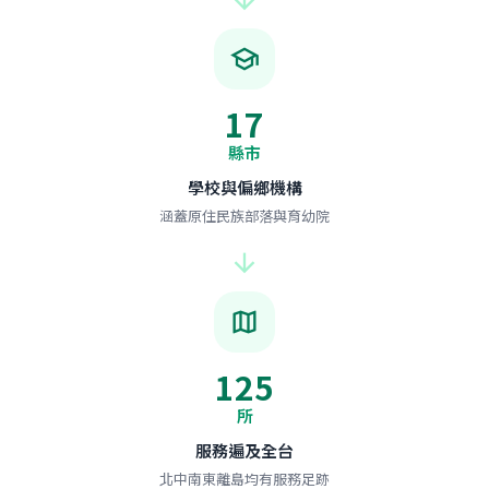
arrow_forward
school
17
縣市
學校與偏鄉機構
涵蓋原住民族部落與育幼院
arrow_forward
map
125
所
服務遍及全台
北中南東離島均有服務足跡