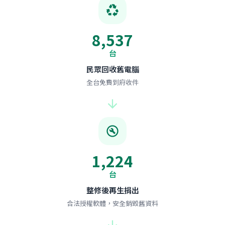
recycling
8,537
台
民眾回收舊電腦
全台免費到府收件
arrow_forward
build_circle
1,224
台
整修後再生捐出
合法授權軟體，安全銷毀舊資料