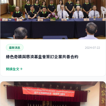
2024-07-22
最新消息
綠色奇蹟與慈濟基金會簽訂企業共善合約
閱讀全文
arrow_forward