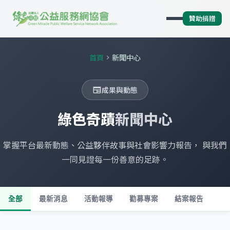
贊助捐贈
首頁
新聞中心
chevron_right
成果與動態
newspaper
綠色奇蹟
新聞中心
掌握平台最新動態、公益夥伴故事與社會影響力報告， 與我們
一同見證每一份善意的足跡。
全部
最新消息
活動報導
勸募專案
結案報告