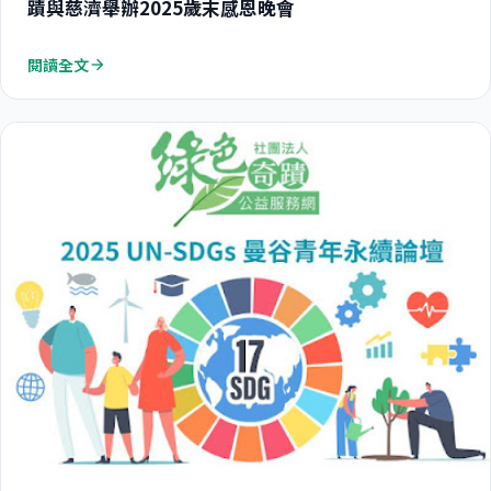
蹟與慈濟舉辦2025歲末感恩晚會
閱讀全文
arrow_forward