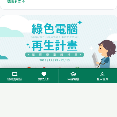
閱讀全文
arrow_forward
computer
favorite
school
person_outline
捐出舊電腦
捐款支持
申請電腦
登入會員
2019-11-29
活動
SEA 集團 響應「綠色電腦再生計劃」 蝦皮、Garena
發動線上回收舊電腦助弱勢孩童