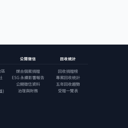
公開徵信
回收統計
地區
媒合個案捐贈
回收捐贈榜
社
ESG 永續影響報告
專案回收統計
公開徵信資料
五年回收趨勢
治理與財務
受贈一覽表
雄)