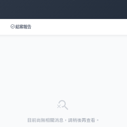
task_alt
結案報告
search_off
目前尚無相關消息，請稍後再查看。