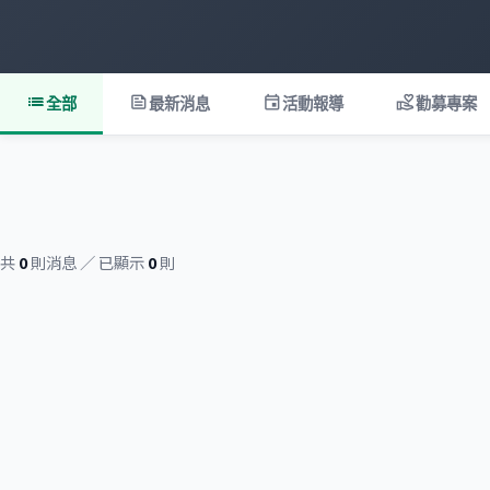
list
feed
event
volunteer_activism
全部
最新消息
活動報導
勸募專案
共
0
則消息 ／ 已顯示
0
則