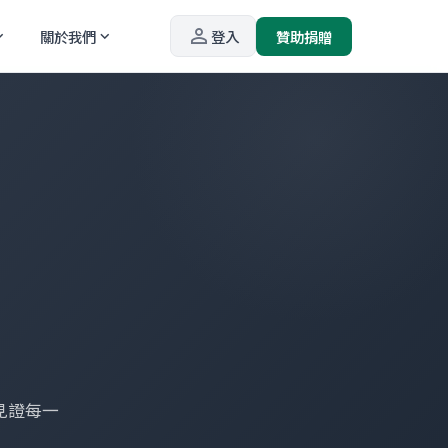
person_outline
關於我們
登入
贊助捐贈
_more
expand_more
見證每一