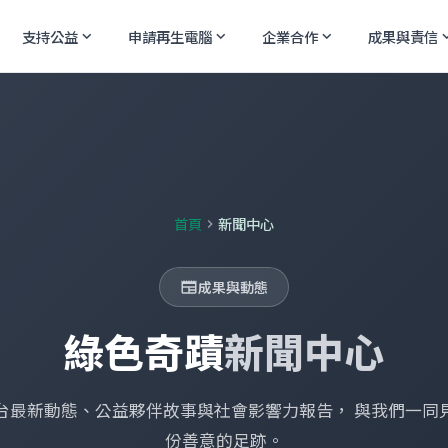
支持公益
申請再生電腦
企業合作
成果與責信
expand_more
expand_more
expand_more
expand
首頁
新聞中心
chevron_right
成果與動態
newspaper
綠色奇蹟
新聞中心
台最新動態、公益夥伴故事與社會影響力報告， 與我們一同
份善意的足跡。