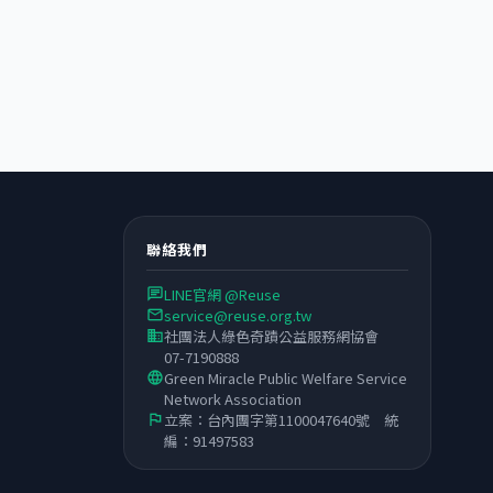
聯絡我們
LINE官網 @Reuse
chat
service@reuse.org.tw
email
社團法人綠色奇蹟公益服務網協會
business
07-7190888
Green Miracle Public Welfare Service
language
Network Association
立案：台內團字第1100047640號 統
flag
編：91497583