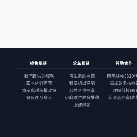
綠色服務
公益服務
贊助合作
我們提供的服務
再生電腦申請
國際扶輪3510
回收統計圖表
我要捐出電腦
高雄啟禾扶輪
資安與隱私權政策
公益合作提案
矽聯科技(股)
管理後台登入
家庭數位教育推動
慈濟基金會(高
服務條款