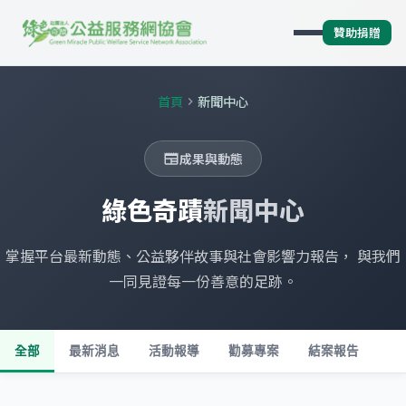
贊助捐贈
首頁
新聞中心
chevron_right
成果與動態
newspaper
綠色奇蹟
新聞中心
掌握平台最新動態、公益夥伴故事與社會影響力報告， 與我們
一同見證每一份善意的足跡。
全部
最新消息
活動報導
勸募專案
結案報告