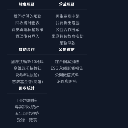
綠色服務
公益服務
我們提供的服務
再生電腦申請
回收統計圖表
我要捐出電腦
資安與隱私權政策
公益合作提案
管理後台登入
家庭數位教育推動
服務條款
贊助合作
公開徵信
國際扶輪3510地區
媒合個案捐贈
高雄啟禾扶輪社
ESG 永續影響報告
公開徵信資料
矽聯科技(股)
治理與財務
慈濟基金會(高雄)
回收統計
回收捐贈榜
專案回收統計
五年回收趨勢
受贈一覽表