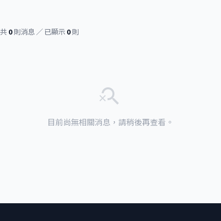
共
0
則消息 ／ 已顯示
0
則
search_off
目前尚無相關消息，請稍後再查看。