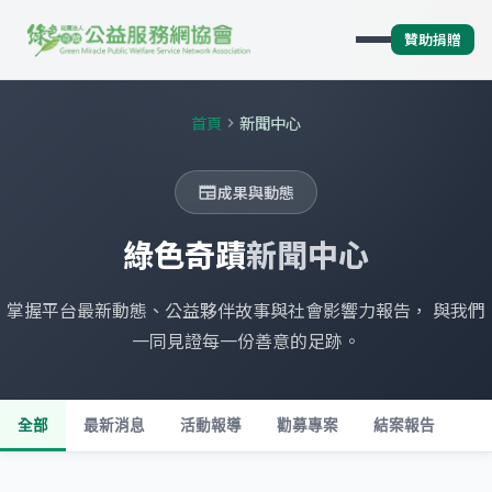
贊助捐贈
首頁
新聞中心
chevron_right
成果與動態
newspaper
綠色奇蹟
新聞中心
掌握平台最新動態、公益夥伴故事與社會影響力報告， 與我們
一同見證每一份善意的足跡。
全部
最新消息
活動報導
勸募專案
結案報告