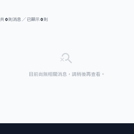
共
0
則消息 ／ 已顯示
0
則
search_off
目前尚無相關消息，請稍後再查看。