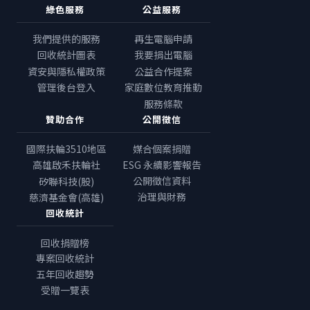
綠色服務
公益服務
我們提供的服務
再生電腦申請
回收統計圖表
我要捐出電腦
資安與隱私權政策
公益合作提案
管理後台登入
家庭數位教育推動
服務條款
贊助合作
公開徵信
國際扶輪3510地區
媒合個案捐贈
高雄啟禾扶輪社
ESG 永續影響報告
公開徵信資料
矽聯科技(股)
治理與財務
慈濟基金會(高雄)
回收統計
回收捐贈榜
專案回收統計
五年回收趨勢
受贈一覽表