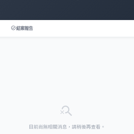
task_alt
結案報告
search_off
目前尚無相關消息，請稍後再查看。