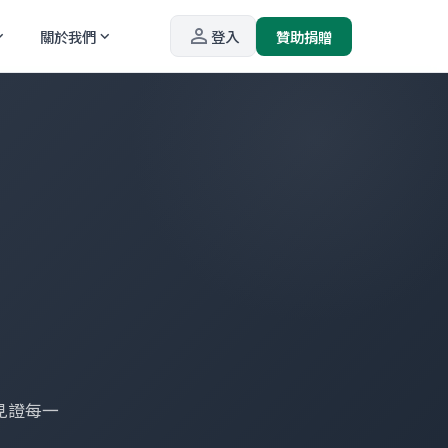
person_outline
關於我們
登入
贊助捐贈
_more
expand_more
見證每一