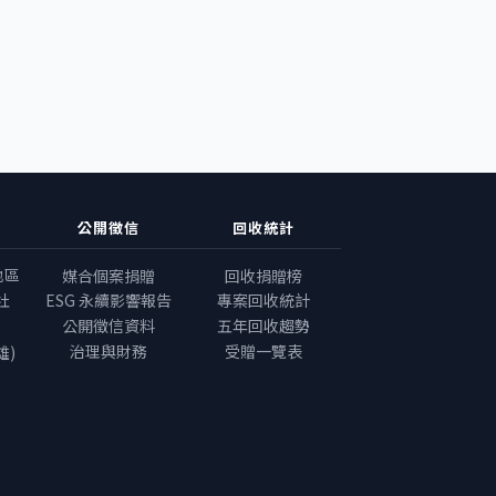
公開徵信
回收統計
地區
媒合個案捐贈
回收捐贈榜
社
ESG 永續影響報告
專案回收統計
公開徵信資料
五年回收趨勢
治理與財務
受贈一覽表
雄)