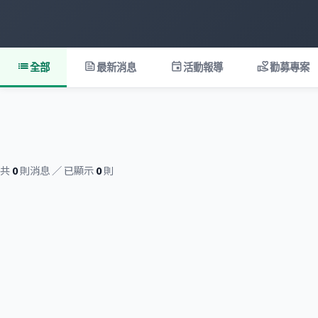
list
feed
event
volunteer_activism
全部
最新消息
活動報導
勸募專案
共
0
則消息 ／ 已顯示
0
則