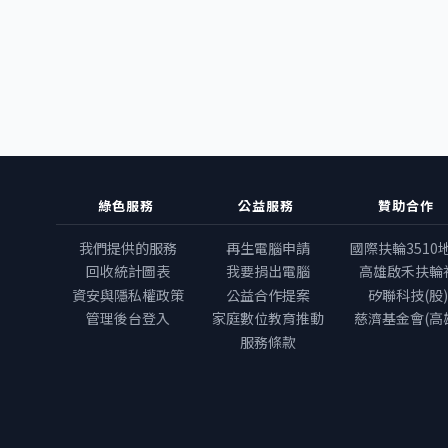
綠色服務
公益服務
贊助合作
我們提供的服務
再生電腦申請
國際扶輪3510
回收統計圖表
我要捐出電腦
高雄啟禾扶輪
資安與隱私權政策
公益合作提案
矽聯科技(股)
管理後台登入
家庭數位教育推動
慈濟基金會(高
服務條款