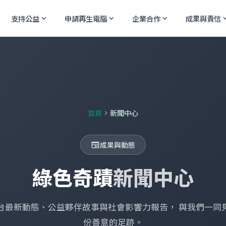
支持公益
申請再生電腦
企業合作
成果與責信
expand_more
expand_more
expand_more
expand
首頁
新聞中心
chevron_right
成果與動態
newspaper
綠色奇蹟
新聞中心
台最新動態、公益夥伴故事與社會影響力報告， 與我們一同
份善意的足跡。