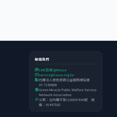
聯絡我們
LINE官網 @Reuse
chat
service@reuse.org.tw
email
社團法人綠色奇蹟公益服務網協會
business
07-7190888
Green Miracle Public Welfare Service
language
Network Association
立案：台內團字第1100047640號 統
flag
編：91497583