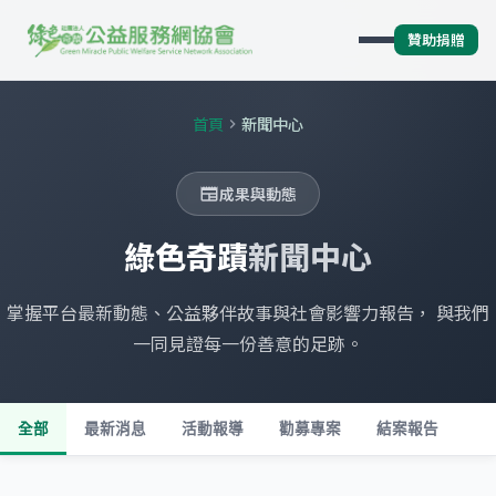
贊助捐贈
首頁
新聞中心
chevron_right
成果與動態
newspaper
綠色奇蹟
新聞中心
掌握平台最新動態、公益夥伴故事與社會影響力報告， 與我們
一同見證每一份善意的足跡。
全部
最新消息
活動報導
勸募專案
結案報告