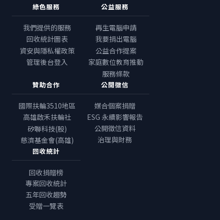
綠色服務
公益服務
我們提供的服務
再生電腦申請
回收統計圖表
我要捐出電腦
資安與隱私權政策
公益合作提案
管理後台登入
家庭數位教育推動
服務條款
贊助合作
公開徵信
國際扶輪3510地區
媒合個案捐贈
高雄啟禾扶輪社
ESG 永續影響報告
公開徵信資料
矽聯科技(股)
治理與財務
慈濟基金會(高雄)
回收統計
回收捐贈榜
專案回收統計
五年回收趨勢
受贈一覽表