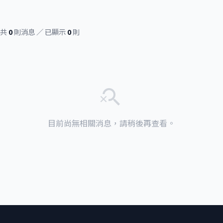
共
0
則消息 ／ 已顯示
0
則
search_off
目前尚無相關消息，請稍後再查看。