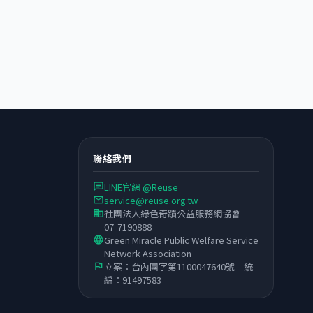
聯絡我們
LINE官網 @Reuse
chat
service@reuse.org.tw
email
社團法人綠色奇蹟公益服務網協會
business
07-7190888
Green Miracle Public Welfare Service
language
Network Association
立案：台內團字第1100047640號 統
flag
編：91497583