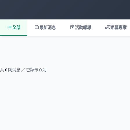
list
feed
event
volunteer_activism
全部
最新消息
活動報導
勸募專案
共
0
則消息 ／ 已顯示
0
則