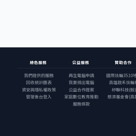
綠色服務
公益服務
贊助合作
我們提供的服務
再生電腦申請
國際扶輪3510
回收統計圖表
我要捐出電腦
高雄啟禾扶輪
資安與隱私權政策
公益合作提案
矽聯科技(股)
管理後台登入
家庭數位教育推動
慈濟基金會(高
服務條款