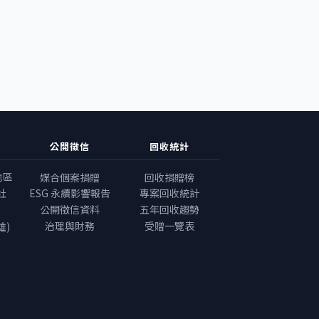
公開徵信
回收統計
地區
媒合個案捐贈
回收捐贈榜
社
ESG 永續影響報告
專案回收統計
公開徵信資料
五年回收趨勢
治理與財務
受贈一覽表
雄)