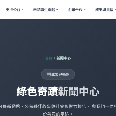
支持公益
申請再生電腦
企業合作
成果與責信
expand_more
expand_more
expand_more
expand
首頁
新聞中心
chevron_right
成果與動態
newspaper
綠色奇蹟
新聞中心
台最新動態、公益夥伴故事與社會影響力報告， 與我們一同
份善意的足跡。