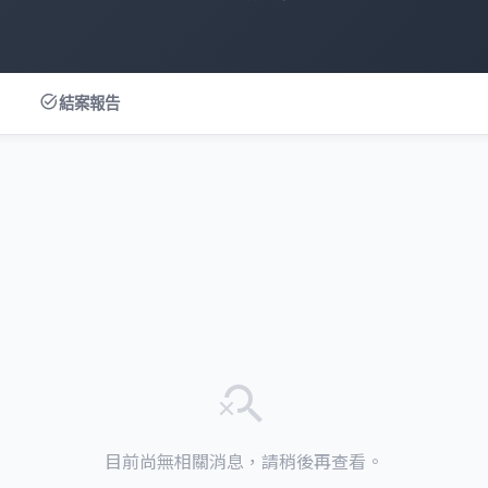
task_alt
結案報告
search_off
目前尚無相關消息，請稍後再查看。