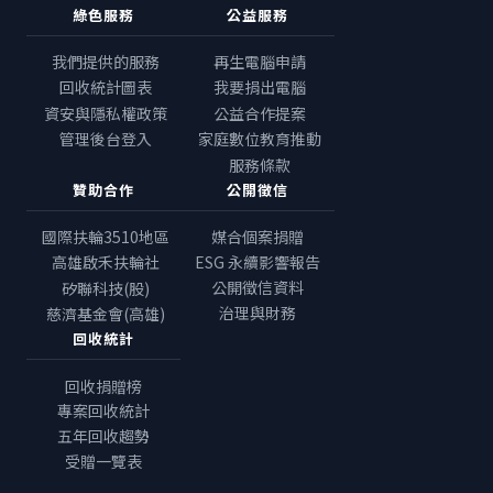
綠色服務
公益服務
我們提供的服務
再生電腦申請
回收統計圖表
我要捐出電腦
資安與隱私權政策
公益合作提案
管理後台登入
家庭數位教育推動
服務條款
贊助合作
公開徵信
國際扶輪3510地區
媒合個案捐贈
高雄啟禾扶輪社
ESG 永續影響報告
公開徵信資料
矽聯科技(股)
治理與財務
慈濟基金會(高雄)
回收統計
回收捐贈榜
專案回收統計
五年回收趨勢
受贈一覽表