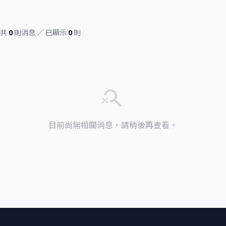
共
0
則消息 ／ 已顯示
0
則
search_off
目前尚無相關消息，請稍後再查看。