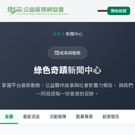
贊助捐贈
首頁
新聞中心
chevron_right
成果與動態
newspaper
綠色奇蹟
新聞中心
掌握平台最新動態、公益夥伴故事與社會影響力報告， 與我們
一同見證每一份善意的足跡。
全部
最新消息
活動報導
勸募專案
結案報告