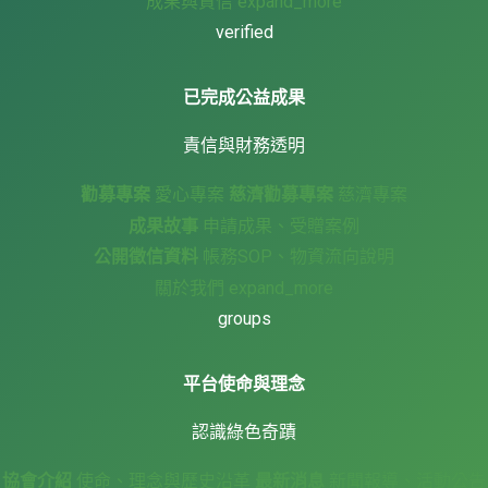
成果與責信
expand_more
verified
已完成公益成果
責信與財務透明
勸募專案
愛心專案
慈濟勸募專案
慈濟專案
成果故事
申請成果、受贈案例
公開徵信資料
帳務SOP、物資流向說明
關於我們
expand_more
groups
平台使命與理念
認識綠色奇蹟
協會介紹
使命、理念與歷史沿革
最新消息
新聞報導、活動公告