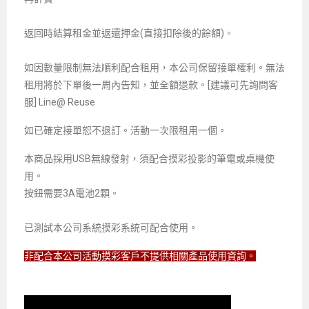
返回時結算租金並返還押金(直接扣除後的餘額)。
如因數量限制無法順利配合租用，本公司保留接單權利。無法
租用將於下單後一周內告知，並全額退款。[建議可先詢問客
服] Line@ Reuse
如已確定接單恕不退訂。活動一次限租用一個。
本商品採用USB無線發射，須配合摸彩投影的筆電或桌機使
用。
按鈕需要3A電池2顆。
已測試本公司系統摸彩系統可配合使用。
非配合本公司活動摸彩客戶不提供相關產品使用資詢。