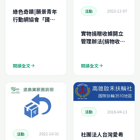
綠色奇蹟|願景青年
2022-12-07
活動
行動網協會「國際
工作營」勸募二手
實物捐贈收據開立
電腦專案
管理辦法(捐物收
據)
閱讀全文
閱讀全文
arrow_forward
arrow_forward
2016-04-13
活動
社團法人台灣愛希
2022-10-31
活動