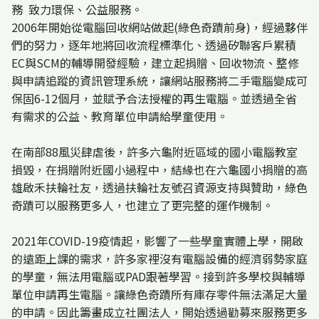
務
致力環保、公益服務。
2006年開始從電腦回收網站做起(綠色奇蹟前身)，經過夥伴
們的努力，逐年地將回收流程標準化、透過矽聯客戶累積
EC與SCM的輔導開發經驗，建立起捐贈、回收物流、整修
與申請追蹤的資訊管理系統，讓網站服務將二手電腦變成可
保固6-12個月，並賦予合法授權的再生電腦。並透過全省
有需求的公益、教育單位申請給學童使用。
在南部88風災肆虐後，許多六龜附近區域的國小電腦教室
損毀，在捐贈附近國小過程中，結緣也在六龜國小捐贈的高
雄啟禾扶輪社友，透過扶輪社友號召資源支持與贊助，綠色
奇蹟可以服務更多人，也建立了更完整的運作機制。
2021年COVID-19疫情起，影響了一些學童實體上學，開啟
的遠距上課的需求，許多家裡沒有電腦設備的經濟弱勢家庭
的學童，無法用電腦或PAD跟著學習。接到許多學校與輔導
單位申請再生電腦。讓綠色奇蹟所有庫存零件無法滿足大量
的申請。因此籌畫成立社團法人，開始透過勸募來服務更多