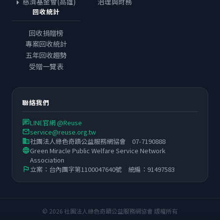
慈濟基金會(高雄)
治理與財務
回收統計
回收捐贈榜
專案回收統計
五年回收趨勢
受贈一覽表
聯絡我們
LINE官網 @Reuse
chat
service@reuse.org.tw
email
社團法人綠色奇蹟公益服務網協會 07-7190888
business
Green Miracle Public Welfare Service Network
language
Association
立案：台內團字第1100047640號 統編：91497583
flag
© 2026 社團法人綠色奇蹟公益服務網協會 版權所有