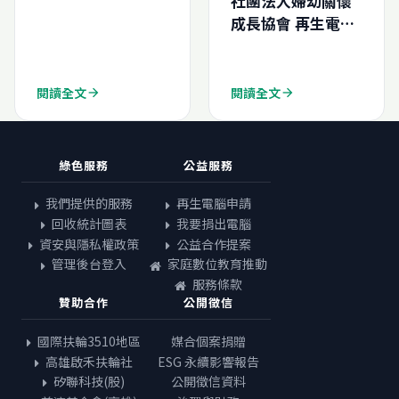
社團法人婦幼關懷
成長協會 再生電腦
捐贈
閱讀全文
閱讀全文
arrow_forward
arrow_forward
綠色服務
公益服務
我們提供的服務
再生電腦申請
回收統計圖表
我要捐出電腦
資安與隱私權政策
公益合作提案
管理後台登入
家庭數位教育推動
服務條款
贊助合作
公開徵信
國際扶輪3510地區
媒合個案捐贈
高雄啟禾扶輪社
ESG 永續影響報告
矽聯科技(股)
公開徵信資料