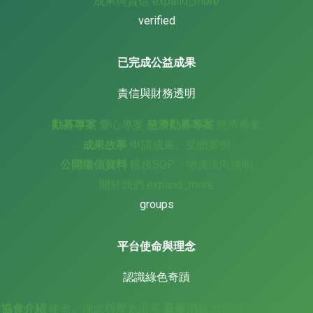
成果與責信
expand_more
verified
已完成公益成果
責信與財務透明
勸募專案
愛心專案
慈濟勸募專案
慈濟專案
成果故事
申請成果、受贈案例
公開徵信資料
帳務SOP、物資流向說明
關於我們
expand_more
groups
平台使命與理念
認識綠色奇蹟
協會介紹
使命、理念與歷史沿革
最新消息
新聞報導、活動公告