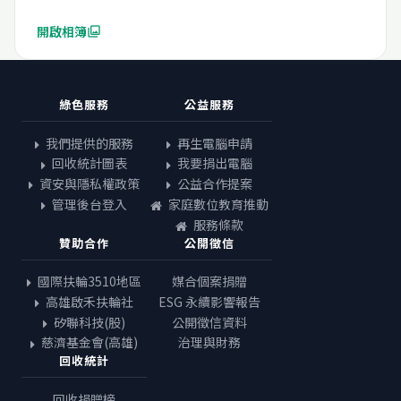
開啟相簿
photo_library
綠色服務
公益服務
我們提供的服務
再生電腦申請
回收統計圖表
我要捐出電腦
資安與隱私權政策
公益合作提案
管理後台登入
家庭數位教育推動
服務條款
贊助合作
公開徵信
國際扶輪3510地區
媒合個案捐贈
高雄啟禾扶輪社
ESG 永續影響報告
矽聯科技(股)
公開徵信資料
慈濟基金會(高雄)
治理與財務
回收統計
回收捐贈榜