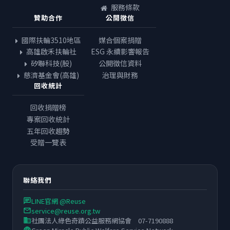
服務條款
贊助合作
公開徵信
國際扶輪3510地區
媒合個案捐贈
高雄啟禾扶輪社
ESG 永續影響報告
矽聯科技(股)
公開徵信資料
慈濟基金會(高雄)
治理與財務
回收統計
回收捐贈榜
專案回收統計
五年回收趨勢
受贈一覽表
聯絡我們
LINE官網 @Reuse
chat
service@reuse.org.tw
email
社團法人綠色奇蹟公益服務網協會 07-7190888
business