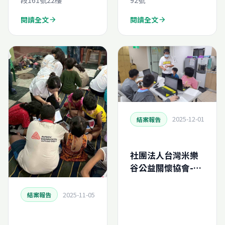
閱讀全文
閱讀全文
arrow_forward
arrow_forward
2025-12-01
結案報告
社團法人台灣米樂
谷公益關懷協會-再
生電腦申請結案報
告
2025-11-05
結案報告
(N202549448880)