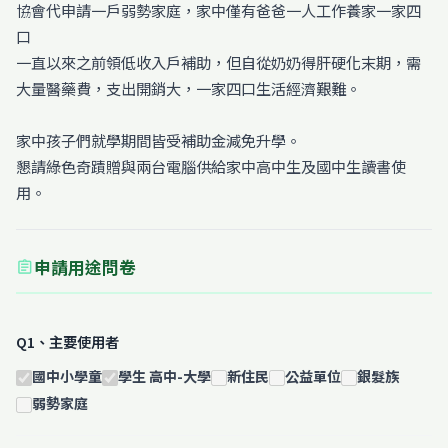
協會代申請一戶弱勢家庭，家中僅有爸爸一人工作養家一家四
口
一直以來之前領低收入戶補助，但自從奶奶得肝硬化末期，需
大量醫藥費，支出開銷大，一家四口生活經濟艱難。
家中孩子們就學期間皆受補助金減免升學。
懇請綠色奇蹟贈與兩台電腦供給家中高中生及國中生讀書使
用。
申請用途問卷
assignment
Q1、主要使用者
國中小學童
學生 高中-大學
新住民
公益單位
銀髮族
弱勢家庭