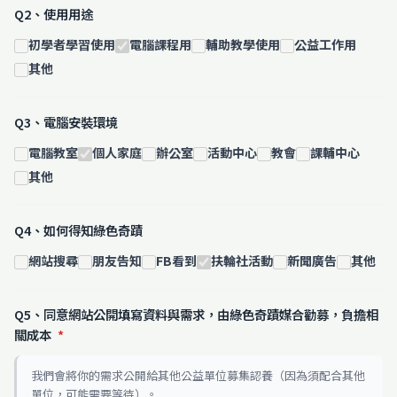
Q2、使用用途
初學者學習使用
電腦課程用
輔助教學使用
公益工作用
其他
Q3、電腦安裝環境
電腦教室
個人家庭
辦公室
活動中心
教會
課輔中心
其他
Q4、如何得知綠色奇蹟
網站搜尋
朋友告知
FB看到
扶輪社活動
新聞廣告
其他
Q5、同意網站公開填寫資料與需求，由綠色奇蹟媒合勸募，負擔相
關成本
*
我們會將你的需求公開給其他公益單位募集認養（因為須配合其他
單位，可能需要等待）。