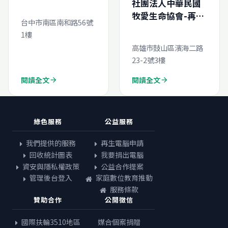
社團法人中華民國
牧愛生命協會-再生
台中市南區南和路56號
電腦線上申請
1樓
高雄市鼓山區濱海二路
23-2號3樓
閱讀全文
閱讀全文
arrow_forward
arrow_forward
綠色服務
公益服務
我們提供的服務
再生電腦申請
回收統計圖表
我要捐出電腦
資安與隱私權政策
公益合作提案
管理後台登入
家庭數位教育推動
服務條款
贊助合作
公開徵信
國際扶輪3510地區
媒合個案捐贈