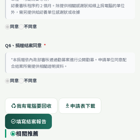
認養審核程序約 2 個月。除提供相關感謝狀給線上捐電腦的單位
外，需另提供給認養單位感謝狀或收據
同意
不同意
Q6、捐贈結案同意
*
*本捐贈依內政部審核通過勸募案進行公開勸募。申請單位同意配
合結案所需提供相關證明資料。
同意
不同意
我有電腦要回收
申請表下載
recycling
download
填寫結案報告
task_alt
相關推薦
recommend