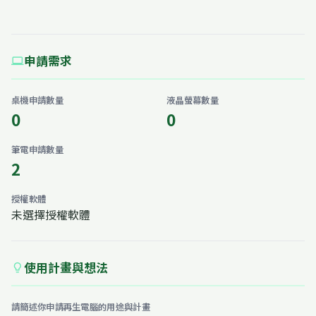
申請需求
computer
桌機申請數量
液晶螢幕數量
0
0
筆電申請數量
2
授權軟體
未選擇授權軟體
使用計畫與想法
lightbulb
請簡述你申請再生電腦的用途與計畫