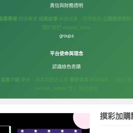
責信與財務透明
勸募專案
慈濟專案
成果故事
申請成果、受贈案例
公開徵信資料
關於我們
expand_more
groups
平台使命與理念
認識綠色奇蹟
協會介紹
使命、理念與歷史沿革
最新消息
新聞報導、活動公告
person_outline
登入
贊助捐贈
摸彩加購