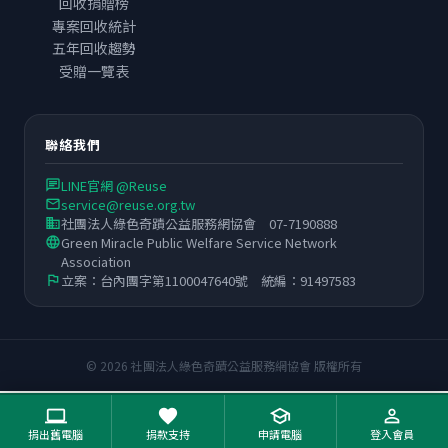
回收捐贈榜
專案回收統計
五年回收趨勢
受贈一覽表
聯絡我們
LINE官網 @Reuse
chat
service@reuse.org.tw
email
社團法人綠色奇蹟公益服務網協會 07-7190888
business
Green Miracle Public Welfare Service Network
language
Association
立案：台內團字第1100047640號 統編：91497583
flag
© 2026 社團法人綠色奇蹟公益服務網協會 版權所有
computer
favorite
school
person_outline
捐出舊電腦
捐款支持
申請電腦
登入會員