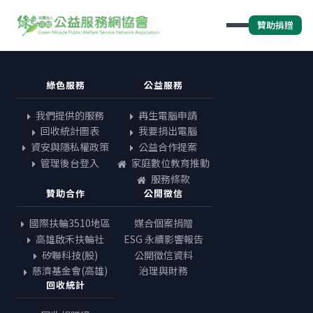
贊助捐贈
綠色服務
公益服務
我們提供的服務
再生電腦申請
回收統計圖表
我要捐出電腦
資安與隱私權政策
公益合作提案
管理後台登入
家庭數位教育推動
服務條款
贊助合作
公開徵信
國際扶輪3510地區
媒合個案捐贈
高雄啟禾扶輪社
ESG 永續影響報告
矽聯科技(股)
公開徵信資料
慈濟基金會(高雄)
治理與財務
回收統計