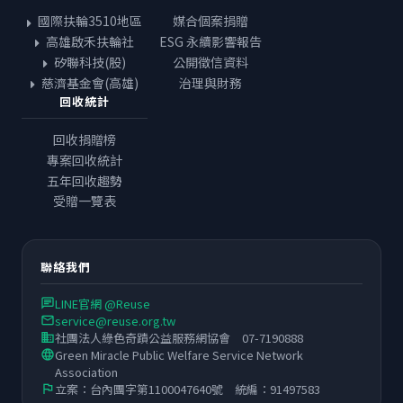
國際扶輪3510地區
媒合個案捐贈
高雄啟禾扶輪社
ESG 永續影響報告
矽聯科技(股)
公開徵信資料
慈濟基金會(高雄)
治理與財務
回收統計
回收捐贈榜
專案回收統計
五年回收趨勢
受贈一覽表
聯絡我們
LINE官網 @Reuse
chat
service@reuse.org.tw
email
社團法人綠色奇蹟公益服務網協會 07-7190888
business
Green Miracle Public Welfare Service Network
language
Association
立案：台內團字第1100047640號 統編：91497583
flag