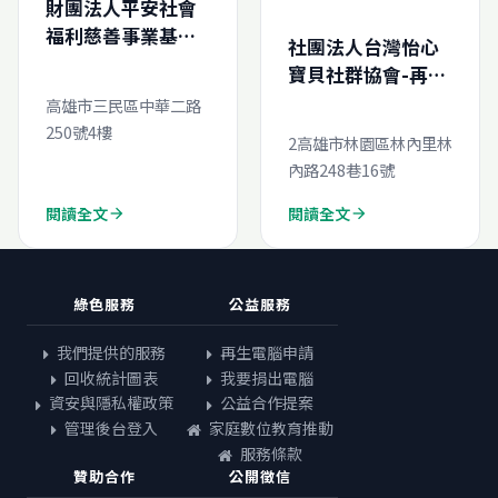
財團法人平安社會
福利慈善事業基金
社團法人台灣怡心
會所屬身心障礙關
寶貝社群協會-再生
懷中心-再生電腦線
電腦線上申請
高雄市三民區中華二路
上申請
250號4樓
2高雄市林園區林內里林
內路248巷16號
閱讀全文
閱讀全文
arrow_forward
arrow_forward
綠色服務
公益服務
我們提供的服務
再生電腦申請
回收統計圖表
我要捐出電腦
資安與隱私權政策
公益合作提案
管理後台登入
家庭數位教育推動
服務條款
贊助合作
公開徵信