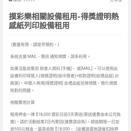
摸彩樂相關設備租用-得獎證明熱
感紙列印設備租用
(數量有限，請提早預約。)
系統支援 MAIL、簡訊 通知領獎，請多利用。
如果
沒能收集到 與會人資料 [手機]、 或[MAIL] 。可以使用此
設備列印得獎人(領獎證明(給中獎者)+核對證明(給禮品組) 計
兩張)。中獎人再用[得獎證明] 去禮品組兌換領獎，簡化領獎
核對的問題。
相關費用計算
租用押金一律 $18,000 摸彩日前3天寄送(寄送運費由本公司負
擔)。請於活動結束2日內寄回(運費請自負)，超過期限一日加
收500元租金，最高收款 $18,000。 (設備退還無誤後扣除押