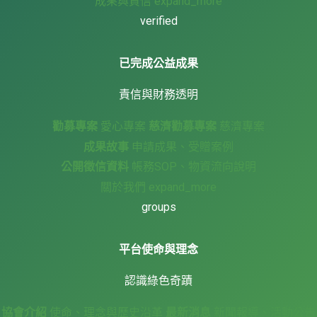
成果與責信
expand_more
verified
已完成公益成果
責信與財務透明
勸募專案
愛心專案
慈濟勸募專案
慈濟專案
成果故事
申請成果、受贈案例
公開徵信資料
帳務SOP、物資流向說明
關於我們
expand_more
groups
平台使命與理念
認識綠色奇蹟
協會介紹
使命、理念與歷史沿革
最新消息
新聞報導、活動公告