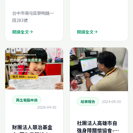
生電腦線上申請
台中市南屯區黎明路一
段283號
閱讀全文
閱讀全文
arrow_forward
arrow_forward
再生電腦申請
2024-09-30
結案報告
2026-04-30
社團法人高雄市自
財團法人慧治基金
強身障關懷協會-再