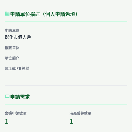
申請單位描述（個人申請免填）
business
申請單位
彰化市個人戶
推薦單位
單位簡介
網址或 FB 連結
申請需求
computer
桌機申請數量
液晶螢幕數量
1
1