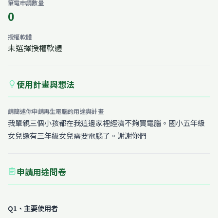
筆電申請數量
0
授權軟體
未選擇授權軟體
使用計畫與想法
lightbulb
請簡述你申請再生電腦的用途與計畫
我單親三個小孩都在我這邊家裡經濟不夠買電腦。國小五年級
女兒還有三年級女兒需要電腦了。謝謝你們
申請用途問卷
assignment
Q1、主要使用者