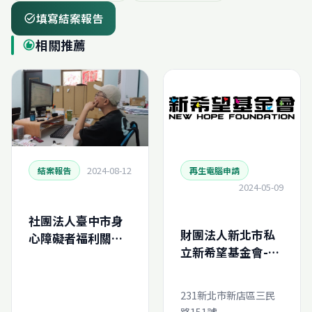
填寫結案報告
task_alt
相關推薦
recommend
2024-08-12
結案報告
再生電腦申請
2024-05-09
社團法人臺中市身
財團法人新北市私
心障礙者福利關懷
立新希望基金會-再
協會-再生電腦申請
生電腦線上申請
結案報告
(N202432238410)
231新北市新店區三民
路151號