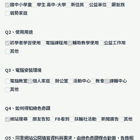
國中小學童
學生 高中-大學
新住民
公益單位
銀髮族
弱勢家庭
Q2、使用用途
初學者學習使用
電腦課程用
輔助教學使用
公益工作用
其他
Q3、電腦安裝環境
電腦教室
個人家庭
辦公室
活動中心
教會
課輔中心
其他
Q4、如何得知綠色奇蹟
網站搜尋
朋友告知
FB看到
扶輪社活動
新聞廣告
其他
Q5、同意網站公開填寫資料與需求，由綠色奇蹟媒合勸募，負擔相