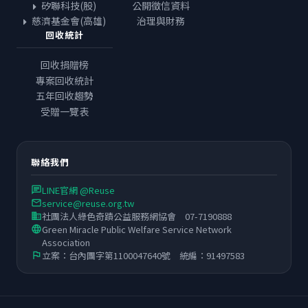
矽聯科技(股)
公開徵信資料
慈濟基金會(高雄)
治理與財務
回收統計
回收捐贈榜
專案回收統計
五年回收趨勢
受贈一覽表
聯絡我們
LINE官網 @Reuse
chat
service@reuse.org.tw
email
社團法人綠色奇蹟公益服務網協會 07-7190888
business
Green Miracle Public Welfare Service Network
language
Association
立案：台內團字第1100047640號 統編：91497583
flag