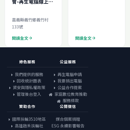
會-再生電腦線上申
生電腦申請結案報
請
告
(N202491837178
嘉義縣義竹鄉義竹村
0)
133號
閱讀全文
閱讀全文
arrow_forward
arrow_forward
綠色服務
公益服務
我們提供的服務
再生電腦申請
回收統計圖表
我要捐出電腦
資安與隱私權政策
公益合作提案
管理後台登入
家庭數位教育推動
服務條款
贊助合作
公開徵信
國際扶輪3510地區
媒合個案捐贈
高雄啟禾扶輪社
ESG 永續影響報告