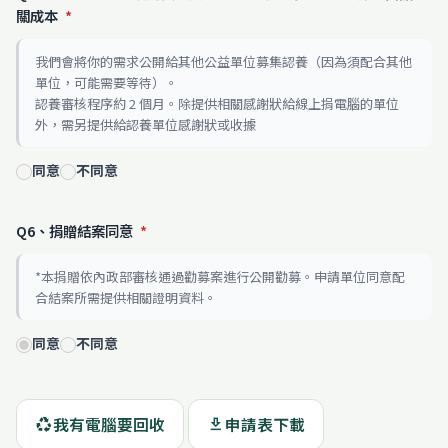
關成本
*
我們會將你的需求公開給其他公益單位募集認養（因為須配合其他
單位，可能需要等待）。
認養審核程序約 2 個月。除提供相關感謝狀給線上捐電腦的單位
外，需另提供給認養單位感謝狀或收據
同意
不同意
Q6、捐贈結案同意
*
*本捐贈依內政部審核通過勸募案進行公開勸募。申請單位同意配
合結案所需提供相關證明資料。
同意
不同意
我有電腦要回收
申請表下載
recycling
download