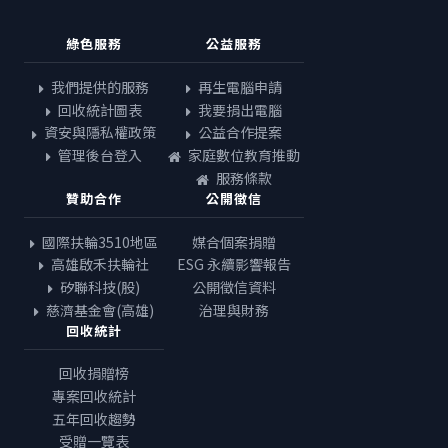
綠色服務
公益服務
我們提供的服務
再生電腦申請
回收統計圖表
我要捐出電腦
資安與隱私權政策
公益合作提案
管理後台登入
家庭數位教育推動
服務條款
贊助合作
公開徵信
國際扶輪3510地區
媒合個案捐贈
高雄啟禾扶輪社
ESG 永續影響報告
矽聯科技(股)
公開徵信資料
慈濟基金會(高雄)
治理與財務
回收統計
回收捐贈榜
專案回收統計
五年回收趨勢
受贈一覽表