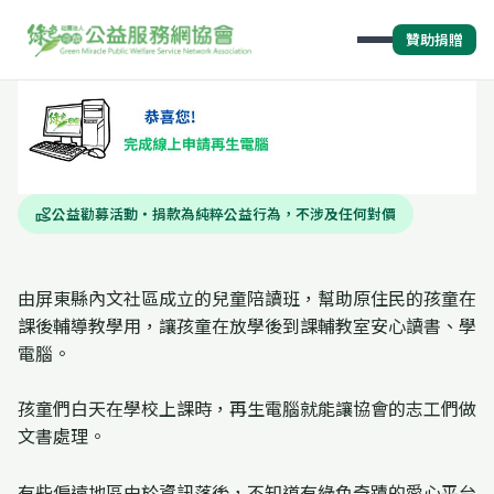
贊助捐贈
公益勸募活動・捐款為純粹公益行為，不涉及任何對價
volunteer_activism
由屏東縣內文社區成立的兒童陪讀班，幫助原住民的孩童在
課後輔導教學用，讓孩童在放學後到課輔教室安心讀書、學
電腦。
孩童們白天在學校上課時，再生電腦就能讓協會的志工們做
文書處理。
有些偏遠地區由於資訊落後，不知道有綠色奇蹟的愛心平台