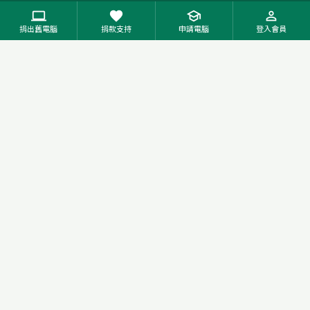
回收統計圖表
我要捐出電腦
computer
favorite
school
person_outline
資安與隱私權政策
公益合作提案
捐出舊電腦
捐款支持
申請電腦
登入會員
管理後台登入
家庭數位教育推動
服務條款
贊助合作
公開徵信
國際扶輪3510地區
媒合個案捐贈
高雄啟禾扶輪社
ESG 永續影響報告
矽聯科技(股)
公開徵信資料
慈濟基金會(高雄)
治理與財務
回收統計
回收捐贈榜
專案回收統計
五年回收趨勢
受贈一覽表
聯絡我們
LINE官網 @Reuse
chat