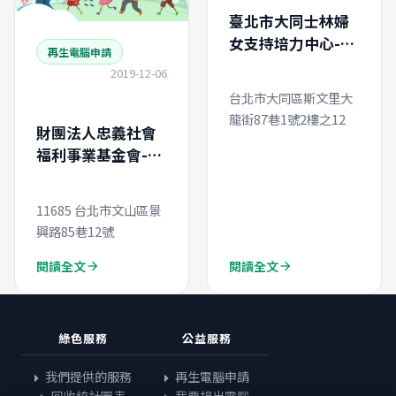
臺北市大同士林婦
女支持培力中心-再
再生電腦申請
生電腦線上申請
2019-12-06
台北市大同區斯文里大
龍街87巷1號2樓之12
財團法人忠義社會
福利事業基金會-再
生電腦線上申請
11685 台北市文山區景
興路85巷12號
閱讀全文
閱讀全文
arrow_forward
arrow_forward
綠色服務
公益服務
我們提供的服務
再生電腦申請