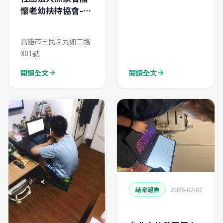
懷老幼扶持協會-再
生電腦線上申請
高雄市三民區九如二路
301號
閱讀全文
閱讀全文
arrow_forward
arrow_forward
2026-02-01
結案報告