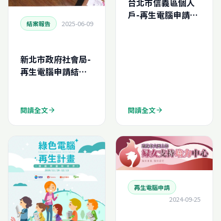
台北市信義區個人
戶-再生電腦申請結
2025-06-09
結案報告
案報告
(N202611347926
0)
新北市政府社會局-
再生電腦申請結案
報告
(N202521957677
0)
閱讀全文
閱讀全文
arrow_forward
arrow_forward
再生電腦申請
2024-09-25