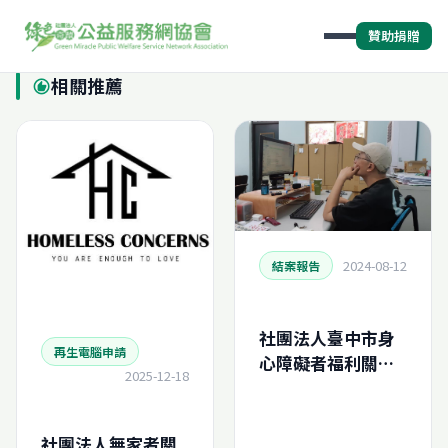
贊助捐贈
相關推薦
recommend
2024-08-12
結案報告
社團法人臺中市身
再生電腦申請
心障礙者福利關懷
2025-12-18
協會-再生電腦申請
結案報告
(N202432238410)
社團法人無家者關