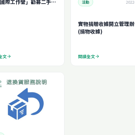
國際工作營」勸募二手電
2022
活動
案
實物捐贈收據開立管理辦
(捐物收據)
全文
閱讀全文
arrow_forward
arrow_forward