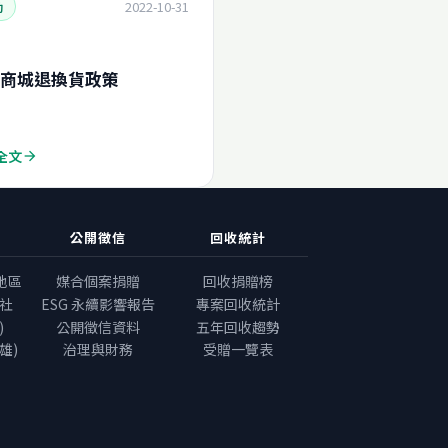
2022-10-31
動
商城退換貨政策
全文
arrow_forward
公開徵信
回收統計
地區
媒合個案捐贈
回收捐贈榜
社
ESG 永續影響報告
專案回收統計
)
公開徵信資料
五年回收趨勢
雄)
治理與財務
受贈一覽表