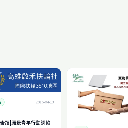
2016-04-13
動
奇蹟|願景青年行動網協