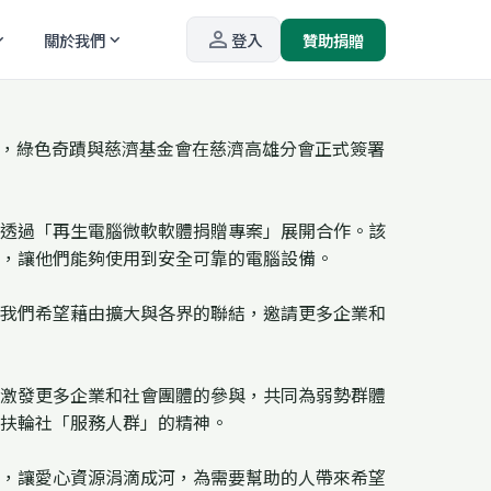
person_outline
關於我們
登入
贊助捐贈
_more
expand_more
午，綠色奇蹟與慈濟基金會在慈濟高雄分會正式簽署
透過「再生電腦微軟軟體捐贈專案」展開合作。該
，讓他們能夠使用到安全可靠的電腦設備。
我們希望藉由擴大與各界的聯結，邀請更多企業和
激發更多企業和社會團體的參與，共同為弱勢群體
扶輪社「服務人群」的精神。
，讓愛心資源涓滴成河，為需要幫助的人帶來希望