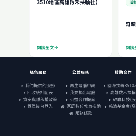
3510地區高雄啟禾扶輪社】
活
奇蹟
閱讀全文
閱讀
arrow_forward
綠色服務
公益服務
贊助合作
我們提供的服務
再生電腦申請
國際扶輪3510
回收統計圖表
我要捐出電腦
高雄啟禾扶輪
資安與隱私權政策
公益合作提案
矽聯科技(股
管理後台登入
家庭數位教育推動
慈濟基金會(高
服務條款