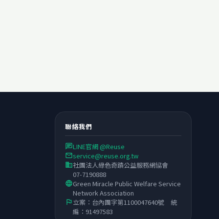
聯絡我們
LINE官網 @Reuse
chat
service@reuse.org.tw
email
社團法人綠色奇蹟公益服務網協會
business
07-7190888
Green Miracle Public Welfare Service
language
Network Association
立案：台內團字第1100047640號 統
flag
編：91497583