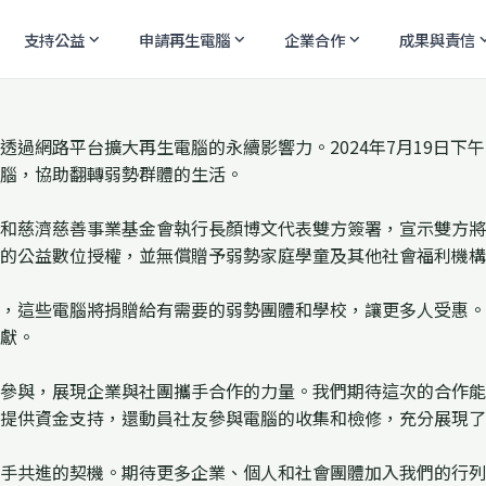
支持公益
申請再生電腦
企業合作
成果與責信
expand_more
expand_more
expand_more
expand
透過網路平台擴大再生電腦的永續影響力。2024年7月19日下
腦，協助翻轉弱勢群體的生活。
和慈濟慈善事業基金會執行長顏博文代表雙方簽署，宣示雙方將
體的公益數位授權，並無償贈予弱勢家庭學童及其他社會福利機構
，這些電腦將捐贈給有需要的弱勢團體和學校，讓更多人受惠。
獻。
參與，展現企業與社團攜手合作的力量。我們期待這次的合作能
提供資金支持，還動員社友參與電腦的收集和檢修，充分展現了
手共進的契機。期待更多企業、個人和社會團體加入我們的行列