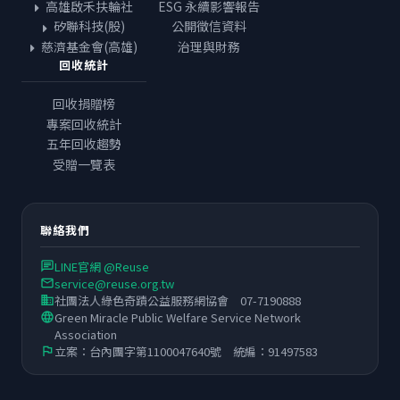
高雄啟禾扶輪社
ESG 永續影響報告
矽聯科技(股)
公開徵信資料
慈濟基金會(高雄)
治理與財務
回收統計
回收捐贈榜
專案回收統計
五年回收趨勢
受贈一覽表
聯絡我們
LINE官網 @Reuse
chat
service@reuse.org.tw
email
社團法人綠色奇蹟公益服務網協會 07-7190888
business
Green Miracle Public Welfare Service Network
language
Association
立案：台內團字第1100047640號 統編：91497583
flag