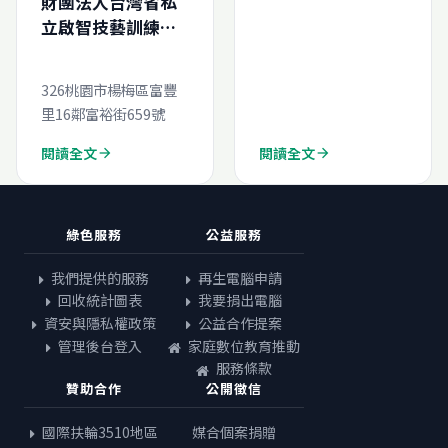
財團法人台灣省私
再生電腦申請結案
立啟智技藝訓練中
報告
心-再生電腦線上申
(N202562761026
請
0)
326桃園市楊梅區富豐
里16鄰富裕街659號
閱讀全文
閱讀全文
arrow_forward
arrow_forward
綠色服務
公益服務
我們提供的服務
再生電腦申請
回收統計圖表
我要捐出電腦
資安與隱私權政策
公益合作提案
管理後台登入
家庭數位教育推動
服務條款
贊助合作
公開徵信
國際扶輪3510地區
媒合個案捐贈