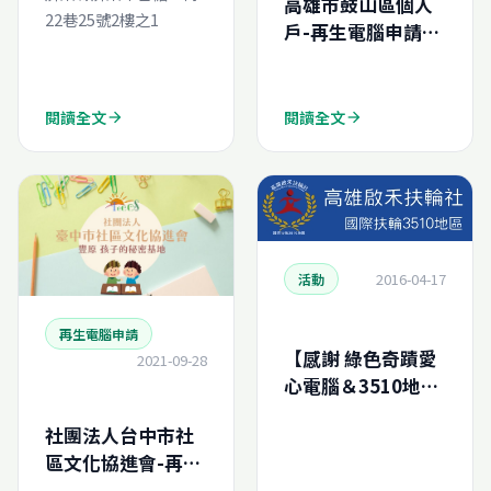
高雄市鼓山區個人
22巷25號2樓之1
戶-再生電腦申請結
案報告
(N202411163047
20)
閱讀全文
閱讀全文
arrow_forward
arrow_forward
2016-04-17
活動
再生電腦申請
【感謝 綠色奇蹟愛
2021-09-28
心電腦＆3510地區
高雄啟禾扶輪社】
社團法人台中市社
區文化協進會-再生
電腦線上申請