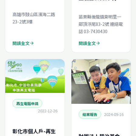
電腦線上申請
電腦線上申請
高雄市鼓山區濱海二路
苗栗縣後龍鎮東明里一
23-2號3樓
鄰頂浮尾83-2號 連絡電
話 03-7430430
閱讀全文
閱讀全文
arrow_forward
arrow_forward
再生電腦申請
2022-12-26
2024-09-16
結案報告
彰化市個人戶-再生