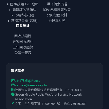
國際扶輪3510地區
媒合個案捐贈
高雄啟禾扶輪社
ESG 永續影響報告
矽聯科技(股)
公開徵信資料
慈濟基金會(高雄)
治理與財務
回收統計
回收捐贈榜
專案回收統計
五年回收趨勢
受贈一覽表
聯絡我們
LINE官網 @Reuse
chat
service@reuse.org.tw
email
社團法人綠色奇蹟公益服務網協會 07-7190888
business
Green Miracle Public Welfare Service Network
language
Association
立案：台內團字第1100047640號 統編：91497583
flag