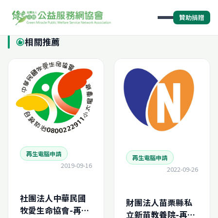
贊助捐贈
相關推薦
recommend
再生電腦申請
再生電腦申請
2019-09-16
2022-09-26
社團法人中華民國
財團法人苗栗縣私
牧愛生命協會-再生
立新苗教養院-再生