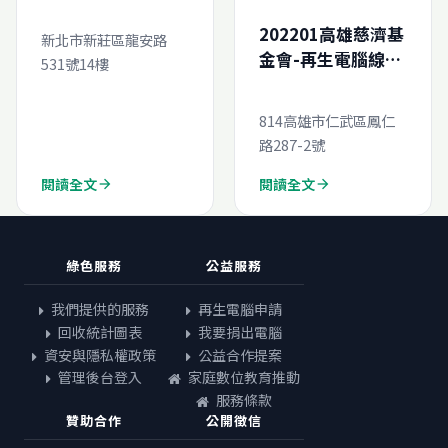
請
202201高雄慈濟基
新北市新莊區龍安路
金會-再生電腦線上
531號14樓
申請
814高雄市仁武區鳳仁
路287-2號
閱讀全文
閱讀全文
arrow_forward
arrow_forward
綠色服務
公益服務
我們提供的服務
再生電腦申請
回收統計圖表
我要捐出電腦
資安與隱私權政策
公益合作提案
管理後台登入
家庭數位教育推動
服務條款
贊助合作
公開徵信