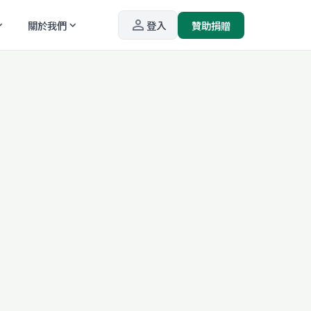
person_outline
關於我們
登入
贊助捐贈
_more
expand_more