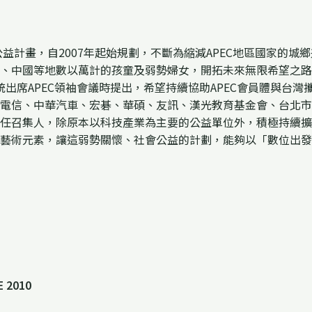
間公益計畫，自2007年起始規劃，不斷為縮減APEC地區國家
、中國等地數以萬計的孩童及弱勢婦女，開拓未來無限希望之路
代表總統出席APEC領袖會議時提出，希望持續協助APEC會員體與
電信、中華汽車、宏碁、華碩、友訊、漢光教育基金會、台北市
手中接任召集人，除原本以科技產業為主要的公益單位外，積極持續
藝術元素，讓這弱勢關懷、社會公益的計劃，能夠以「數位出發
 2010