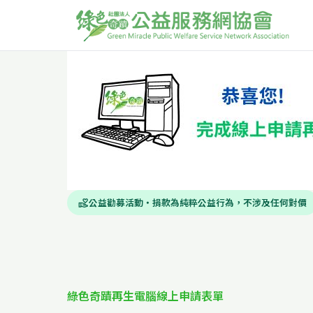
公益勸募活動・捐款為純粹公益行為，不涉及任何對價
volunteer_activism
綠色奇蹟再生電腦線上申請表單