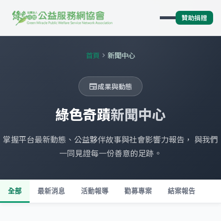
贊助捐贈
首頁
新聞中心
chevron_right
成果與動態
newspaper
綠色奇蹟
新聞中心
掌握平台最新動態、公益夥伴故事與社會影響力報告， 與我們
一同見證每一份善意的足跡。
全部
最新消息
活動報導
勸募專案
結案報告