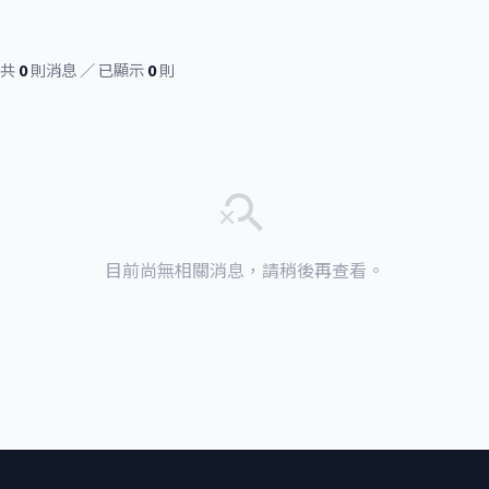
共
0
則消息 ／ 已顯示
0
則
search_off
目前尚無相關消息，請稍後再查看。