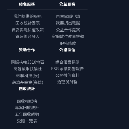
綠色服務
公益服務
我們提供的服務
再生電腦申請
回收統計圖表
我要捐出電腦
資安與隱私權政策
公益合作提案
管理後台登入
家庭數位教育推動
服務條款
贊助合作
公開徵信
國際扶輪3510地區
媒合個案捐贈
高雄啟禾扶輪社
ESG 永續影響報告
公開徵信資料
矽聯科技(股)
治理與財務
慈濟基金會(高雄)
回收統計
回收捐贈榜
專案回收統計
五年回收趨勢
受贈一覽表