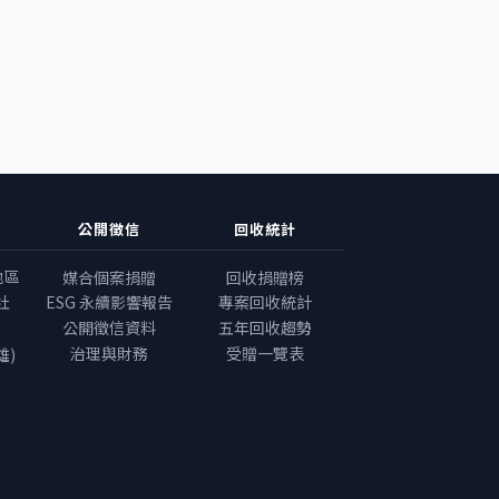
公開徵信
回收統計
地區
媒合個案捐贈
回收捐贈榜
社
ESG 永續影響報告
專案回收統計
公開徵信資料
五年回收趨勢
治理與財務
受贈一覽表
雄)