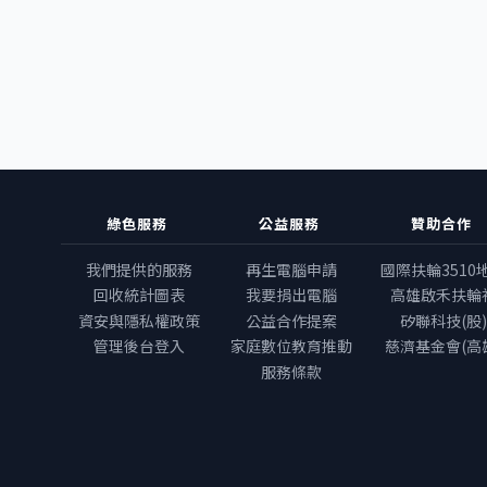
綠色服務
公益服務
贊助合作
我們提供的服務
再生電腦申請
國際扶輪3510
回收統計圖表
我要捐出電腦
高雄啟禾扶輪
資安與隱私權政策
公益合作提案
矽聯科技(股)
管理後台登入
家庭數位教育推動
慈濟基金會(高
服務條款