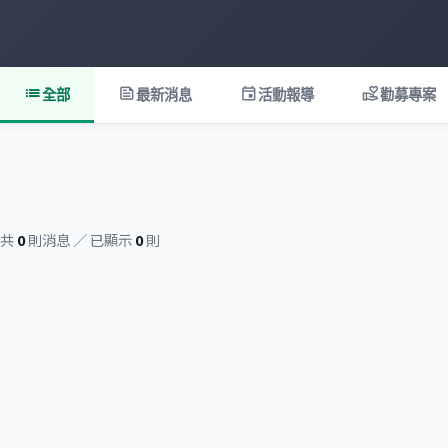
list
feed
event
volunteer_activism
全部
最新消息
活動報導
勸募專案
共
0
則消息 ／ 已顯示
0
則