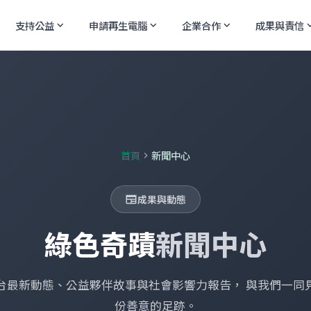
支持公益
申請再生電腦
企業合作
成果與責信
expand_more
expand_more
expand_more
expand
首頁
新聞中心
chevron_right
成果與動態
newspaper
綠色奇蹟
新聞中心
台最新動態、公益夥伴故事與社會影響力報告， 與我們一同
份善意的足跡。