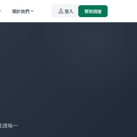
person_outline
關於我們
登入
贊助捐贈
_more
expand_more
見證每一