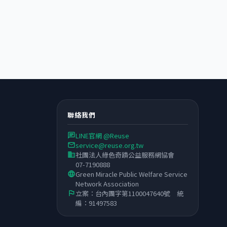
聯絡我們
LINE官網 @Reuse
chat
service@reuse.org.tw
email
社團法人綠色奇蹟公益服務網協會
business
07-7190888
Green Miracle Public Welfare Service
language
Network Association
立案：台內團字第1100047640號 統
flag
編：91497583