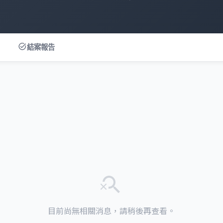
task_alt
結案報告
search_off
目前尚無相關消息，請稍後再查看。