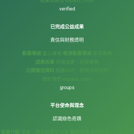
成果與責信
expand_more
verified
已完成公益成果
責信與財務透明
勸募專案
愛心專案
慈濟勸募專案
慈濟專案
成果故事
申請成果、受贈案例
公開徵信資料
帳務SOP、物資流向說明
關於我們
expand_more
groups
平台使命與理念
認識綠色奇蹟
協會介紹
使命、理念與歷史沿革
最新消息
新聞報導、活動公告