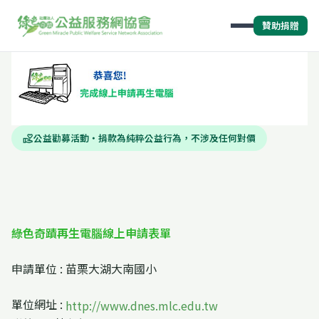
贊助捐贈
公益勸募活動・捐款為純粹公益行為，不涉及任何對價
volunteer_activism
綠色奇蹟再生電腦線上申請表單
申請單位 : 苗栗大湖大南國小
單位網址 :
http://www.dnes.mlc.edu.tw