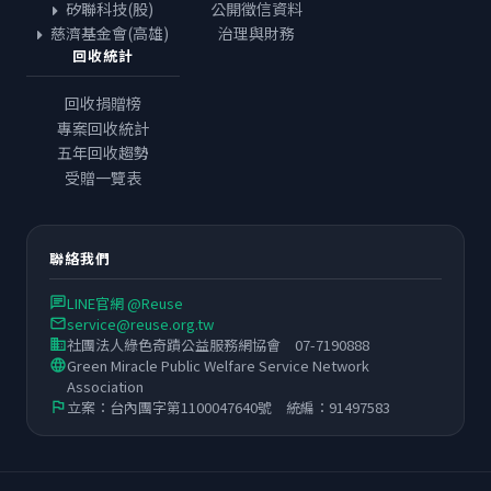
矽聯科技(股)
公開徵信資料
慈濟基金會(高雄)
治理與財務
回收統計
回收捐贈榜
專案回收統計
五年回收趨勢
受贈一覽表
聯絡我們
LINE官網 @Reuse
chat
service@reuse.org.tw
email
社團法人綠色奇蹟公益服務網協會 07-7190888
business
Green Miracle Public Welfare Service Network
language
Association
立案：台內團字第1100047640號 統編：91497583
flag