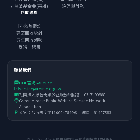
慈濟基金會(高雄)
治理與財務
回收統計
回收捐贈榜
專案回收統計
五年回收趨勢
受贈一覽表
聯絡我們
LINE官網 @Reuse
chat
service@reuse.org.tw
email
社團法人綠色奇蹟公益服務網協會 07-7190888
business
Green Miracle Public Welfare Service Network
language
Association
立案：台內團字第1100047640號 統編：91497583
flag
© 2026 社團法人綠色奇蹟公益服務網協會 版權所有