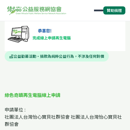
贊助捐贈
公益勸募活動・捐款為純粹公益行為，不涉及任何對價
volunteer_activism
綠色奇蹟再生電腦線上申請
申請單位 :
社團法人台灣怡心寶貝社群協會 社團法人台灣怡心寶貝社
群協會