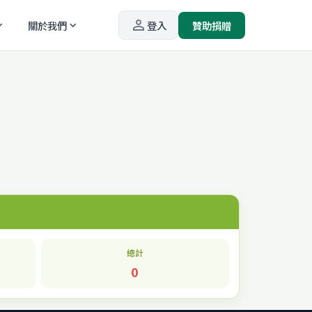
person_outline
關於我們
登入
贊助捐贈
_more
expand_more
總計
0