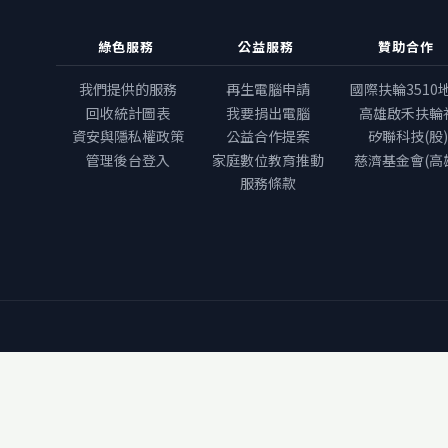
綠色服務
公益服務
贊助合作
我們提供的服務
再生電腦申請
國際扶輪3510
回收統計圖表
我要捐出電腦
高雄啟禾扶輪
資安與隱私權政策
公益合作提案
矽聯科技(股)
管理後台登入
家庭數位教育推動
慈濟基金會(高
服務條款