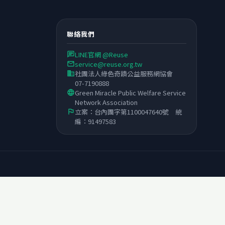
聯絡我們
LINE官網 @Reuse
chat
service@reuse.org.tw
email
社團法人綠色奇蹟公益服務網協會
business
07-7190888
Green Miracle Public Welfare Service
language
Network Association
立案：台內團字第1100047640號 統
flag
編：91497583