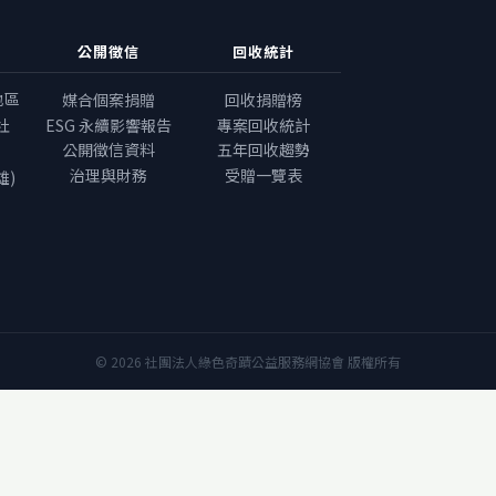
公開徵信
回收統計
地區
媒合個案捐贈
回收捐贈榜
社
ESG 永續影響報告
專案回收統計
公開徵信資料
五年回收趨勢
治理與財務
受贈一覽表
雄)
© 2026 社團法人綠色奇蹟公益服務網協會 版權所有