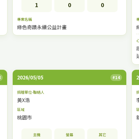
1
0
0
專案名稱
綠色奇蹟永續公益計畫
2026/05/05
2
3
#14
捐贈單位-聯絡人
黃X浩
區域
桃園市
主機
螢幕
其它