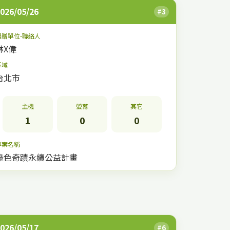
026/05/26
#3
捐贈單位-聯絡人
林X偉
區域
台北市
主機
螢幕
其它
1
0
0
專案名稱
綠色奇蹟永續公益計畫
026/05/17
#6