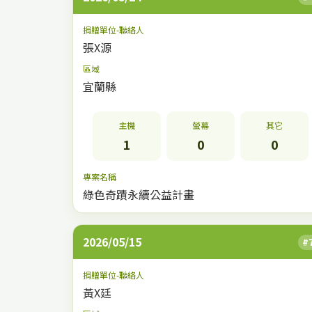
捐贈單位-聯絡人
張X源
區域
宜蘭縣
主機
螢幕
其它
1
0
0
專案名稱
綠色奇蹟永續公益計畫
2026/05/15
#
捐贈單位-聯絡人
黃X廷