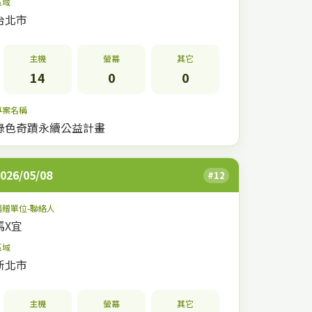
區域
台北市
主機
螢幕
其它
14
0
0
專案名稱
綠色奇蹟永續公益計畫
026/05/08
#12
捐贈單位-聯絡人
馬X宜
區域
新北市
主機
螢幕
其它