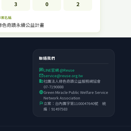
3
0
2
專案名稱
綠色奇蹟永續公益計畫
聯絡我們
LINE官網 @Reuse
chat
service@reuse.org.tw
email
社團法人綠色奇蹟公益服務網協會
business
07-7190888
Green Miracle Public Welfare Service
language
Network Association
立案：台內團字第1100047640號 統
flag
編：91497583