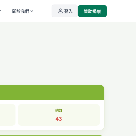
person_outline
關於我們
登入
贊助捐贈
_more
expand_more
總計
43