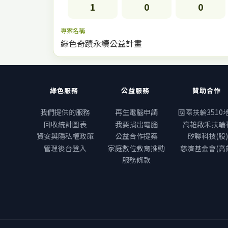
1
0
0
專案名稱
綠色奇蹟永續公益計畫
綠色服務
公益服務
贊助合作
我們提供的服務
再生電腦申請
國際扶輪3510
回收統計圖表
我要捐出電腦
高雄啟禾扶輪
資安與隱私權政策
公益合作提案
矽聯科技(股)
管理後台登入
家庭數位教育推動
慈濟基金會(高
服務條款