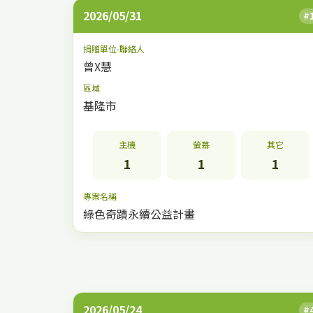
2026/05/31
#
捐贈單位-聯絡人
曾X慧
區域
基隆市
主機
螢幕
其它
1
1
1
專案名稱
綠色奇蹟永續公益計畫
2026/05/24
#