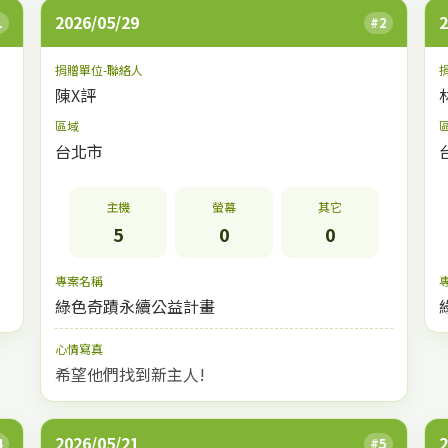
2026/05/29
2
1
#2
捐贈單位-聯絡人
陳X評
區域
台北市
主機
螢幕
其它
5
0
0
專案名稱
綠色奇蹟永續公益計畫
心情寫真
希望他們找到新主人!
2026/05/21
2
4
#5