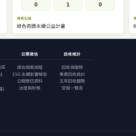
0
1
0
專案名稱
綠色奇蹟永續公益計畫
公開徵信
回收統計
地區
媒合個案捐贈
回收捐贈榜
社
ESG 永續影響報告
專案回收統計
公開徵信資料
五年回收趨勢
治理與財務
受贈一覽表
雄)