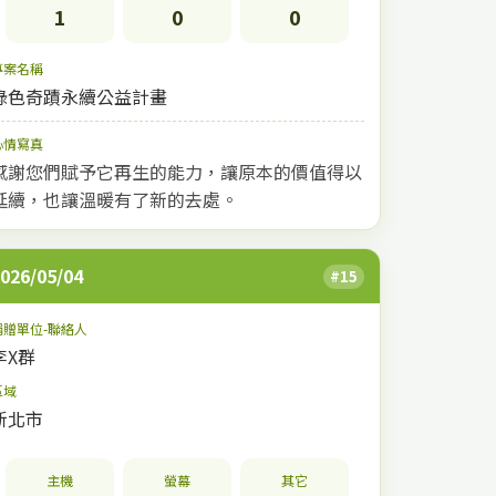
1
0
0
專案名稱
綠色奇蹟永續公益計畫
心情寫真
感謝您們賦予它再生的能力，讓原本的價值得以
延續，也讓溫暖有了新的去處。
026/05/04
#15
捐贈單位-聯絡人
李X群
區域
新北市
主機
螢幕
其它