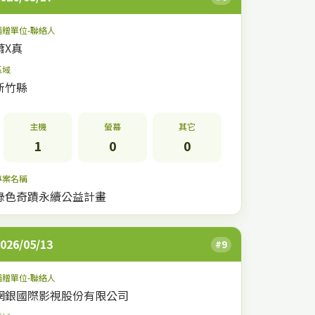
捐贈單位-聯絡人
蕭X真
區域
新竹縣
主機
螢幕
其它
1
0
0
專案名稱
綠色奇蹟永續公益計畫
026/05/13
#9
捐贈單位-聯絡人
網銀國際影視股份有限公司