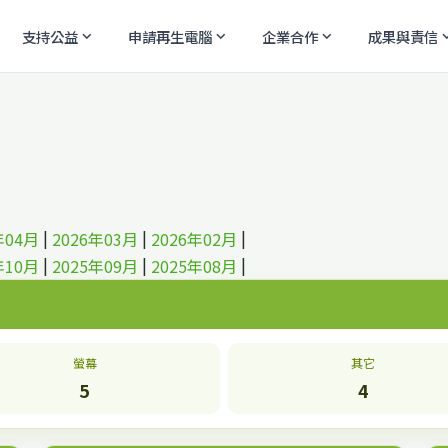
支持公益
申請再生電腦
企業合作
成果與責信
expand_more
expand_more
expand_more
expand
|
|
|
年04月
2026年03月
2026年02月
|
|
|
年10月
2025年09月
2025年08月
螢幕
其它
5
4