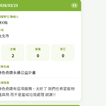
026/03/23
#3
捐贈單位-聯絡人
林X梅
區域
台北市
主機
螢幕
其它
2
0
0
專案名稱
綠色奇蹟永續公益計畫
心情寫真
綠色奇蹟有這項服務，太好了 我們也希望能物
盡其用 而不是當成垃圾處理 感謝!!