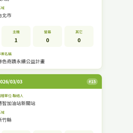
區域
台北市
主機
螢幕
其它
1
0
0
專案名稱
綠色奇蹟永續公益計畫
026/03/03
#15
捐贈單位-聯絡人
慧智加油站新關站
區域
新竹縣