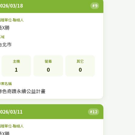
026/03/18
#9
捐贈單位-聯絡人
黃X勝
區域
台北市
主機
螢幕
其它
1
0
0
專案名稱
綠色奇蹟永續公益計畫
026/03/11
#12
捐贈單位-聯絡人
黃X勝