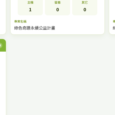
主機
螢幕
其它
1
0
0
專案名稱
綠色奇蹟永續公益計畫
9