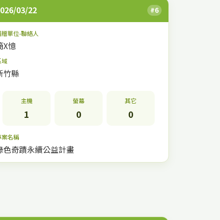
026/03/22
#6
捐贈單位-聯絡人
簡X憶
區域
新竹縣
主機
螢幕
其它
1
0
0
專案名稱
綠色奇蹟永續公益計畫