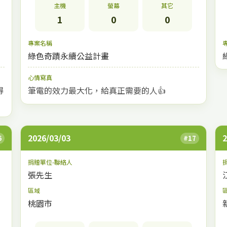
主機
螢幕
其它
1
0
0
專案名稱
綠色奇蹟永續公益計畫
心情寫真
得
筆電的效力最大化，給真正需要的人👍
2026/03/03
2
6
#17
捐贈單位-聯絡人
張先生
區域
桃園市