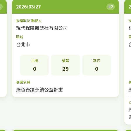
2026/03/27
2
1
#2
捐贈單位-聯絡人
現代保險雜誌社有限公司
區域
台北市
主機
螢幕
其它
0
29
0
專案名稱
綠色奇蹟永續公益計畫