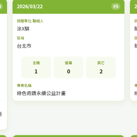
2026/03/22
2
4
#5
捐贈單位-聯絡人
涂X騏
區域
台北市
主機
螢幕
其它
1
0
2
專案名稱
綠色奇蹟永續公益計畫
要