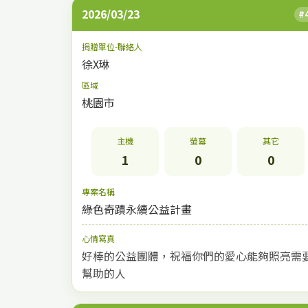
2026/03/23
#
捐贈單位-聯絡人
徐X琳
區域
桃園市
主機
螢幕
其它
1
0
0
專案名稱
綠色奇蹟永續公益計畫
心情寫真
好棒的公益團體，祝福你們的愛心能夠照亮需
幫助的人