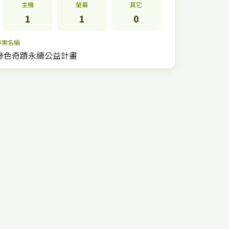
主機
螢幕
其它
1
1
0
專案名稱
綠色奇蹟永續公益計畫