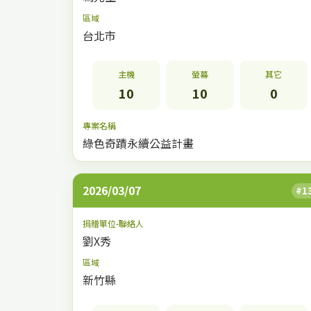
區域
台北市
主機
螢幕
其它
10
10
0
專案名稱
綠色奇蹟永續公益計畫
2026/03/07
#1
捐贈單位-聯絡人
劉X秀
區域
新竹縣