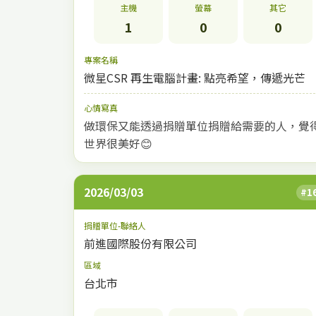
主機
螢幕
其它
1
0
0
專案名稱
微星CSR 再生電腦計畫: 點亮希望，傳遞光芒
心情寫真
做環保又能透過捐贈單位捐贈給需要的人，覺
世界很美好😊
2026/03/03
#1
捐贈單位-聯絡人
前進國際股份有限公司
區域
台北市