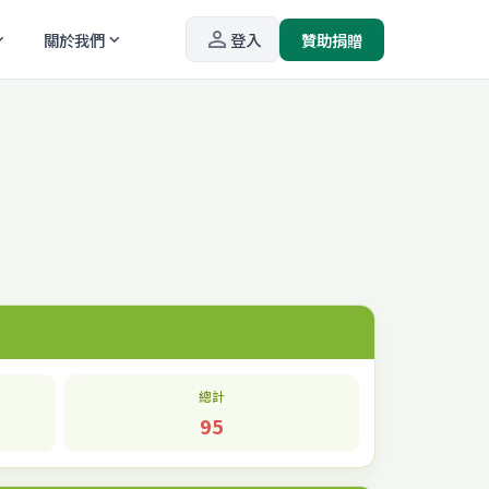
person_outline
關於我們
登入
贊助捐贈
_more
expand_more
總計
95