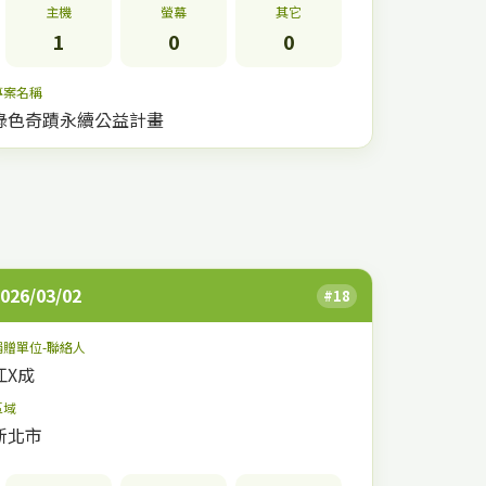
主機
螢幕
其它
1
0
0
專案名稱
綠色奇蹟永續公益計畫
026/03/02
#18
捐贈單位-聯絡人
江X成
區域
新北市