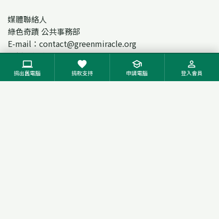
媒體聯絡人
綠色奇蹟 公共事務部
E-mail：contact@greenmiracle.org
電話：(02) 1234-5678
computer
favorite
school
person_outline
官方網站：www.greenmiracle.org
捐出舊電腦
捐款支持
申請電腦
登入會員
2025 曼谷論壇官網： youthsdgs.org/unsdgs-bootcamp-
forum-2025bangkok
【相關說明】
【其他】
相關推薦
recommend