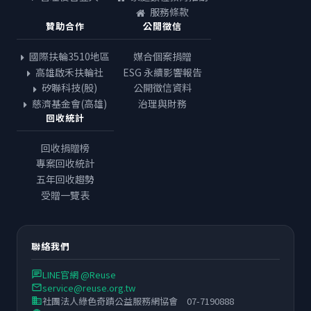
服務條款
贊助合作
公開徵信
國際扶輪3510地區
媒合個案捐贈
高雄啟禾扶輪社
ESG 永續影響報告
矽聯科技(股)
公開徵信資料
慈濟基金會(高雄)
治理與財務
回收統計
回收捐贈榜
專案回收統計
五年回收趨勢
受贈一覽表
聯絡我們
LINE官網 @Reuse
chat
service@reuse.org.tw
email
社團法人綠色奇蹟公益服務網協會 07-7190888
business