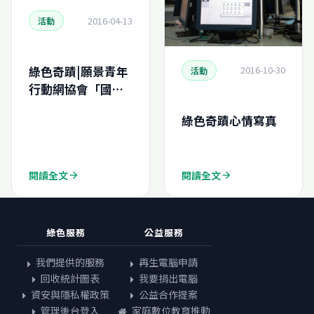
2016-04-13
活動
綠色奇蹟|願景青年
2016-10-30
活動
行動網協會「國際
工作營」勸募二手
綠色奇蹟心情寫真
電腦專案
閱讀全文
閱讀全文
arrow_forward
arrow_forward
綠色服務
公益服務
我們提供的服務
再生電腦申請
回收統計圖表
我要捐出電腦
資安與隱私權政策
公益合作提案
管理後台登入
家庭數位教育推動