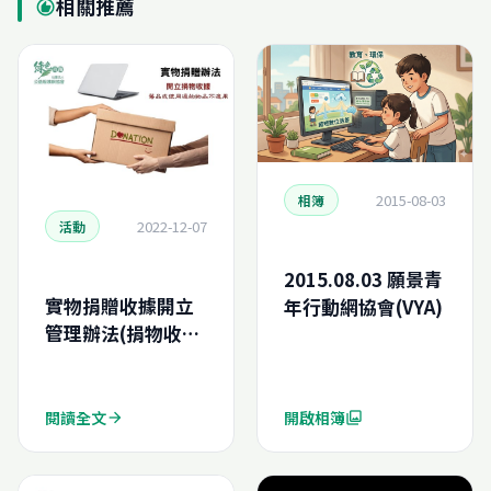
相關推薦
recommend
2015-08-03
相簿
2022-12-07
活動
2015.08.03 願景青
實物捐贈收據開立
年行動網協會(VYA)
管理辦法(捐物收
據)
閱讀全文
開啟相簿
arrow_forward
photo_library