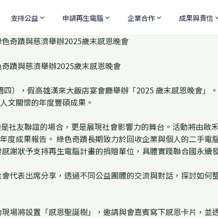
支持公益
申請再生電腦
企業合作
成果與責信
expand_more
expand_more
expand_more
expand
奇蹟與慈濟舉辦2025歲末感恩晚會
8日（週四），假高雄漢來大飯店宴會廳舉辦「2025 歲末感恩晚
人文關懷的年度豐碩成果。
不僅是社友聯誼的場合，更是展現社會影響力的舞台。活動將由啟
年度成果報告。 綠色奇蹟長期致力於回收企業與個人的二手電
發感謝狀予支持再生電腦計畫的捐贈單位，具體實踐聯合國永續發
金會代表出席分享，透過不同公益團體的交流與對話，探討如何
動現場將設置「感恩聖誕樹」，邀請與會嘉賓寫下感恩卡片，並