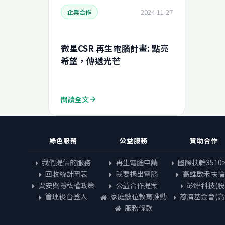
2024-11-27
企業合作
微星CSR 再生電腦計畫: 點亮
希望，傳遞光芒
閱讀全文
arrow_forward
綠色服務
公益服務
贊助合作
我們提供的服務
再生電腦申請
國際扶輪3510
回收統計圖表
我要捐出電腦
高雄啟禾扶輪
資安與隱私權政策
公益合作提案
矽聯科技(股
管理後台登入
家庭數位教育推動
慈濟基金會(高
服務條款