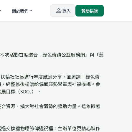
person_outline
關於我們
登入
贊助捐贈
_more
expand_more
會」。本次活動首度結合「綠色奇蹟公益服務網」與「慈
禾扶輪社社長進行年度感恩分享，並邀請「綠色奇
腦，經整修後捐贈給偏鄉弱勢學童與社福機構。會
展目標（SDGs）。
整合資源，擴大對社會弱勢的援助力量。這象徵著
透過交換禮物環節傳遞祝福。主辦單位更精心製作