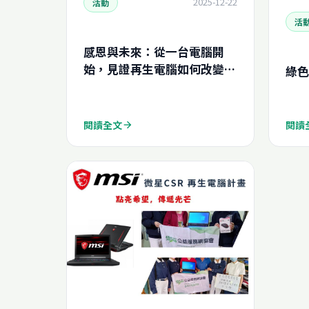
2025-12-22
活動
活
感恩與未來：從一台電腦開
始，見證再生電腦如何改變社
綠色
區的可能性
閱讀全文
閱讀
arrow_forward