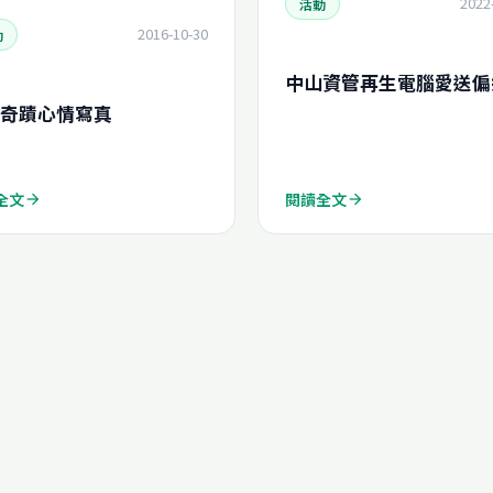
2022
活動
2016-10-30
動
中山資管再生電腦愛送偏
奇蹟心情寫真
全文
閱讀全文
arrow_forward
arrow_forward