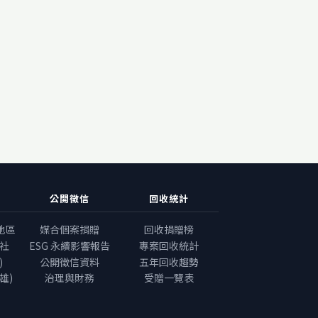
公開徵信
回收統計
地區
媒合個案捐贈
回收捐贈榜
社
ESG 永續影響報告
專案回收統計
)
公開徵信資料
五年回收趨勢
雄)
治理與財務
受贈一覽表