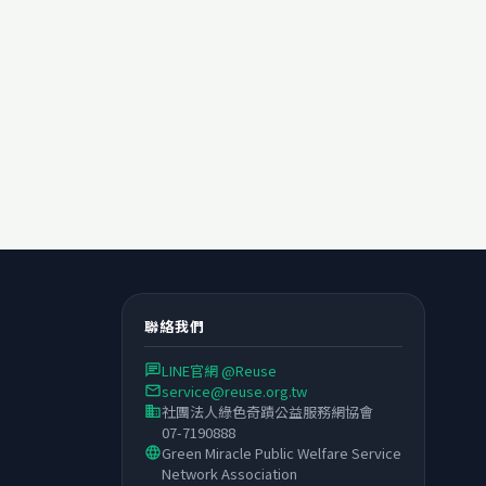
聯絡我們
LINE官網 @Reuse
chat
service@reuse.org.tw
email
社團法人綠色奇蹟公益服務網協會
business
07-7190888
Green Miracle Public Welfare Service
language
Network Association