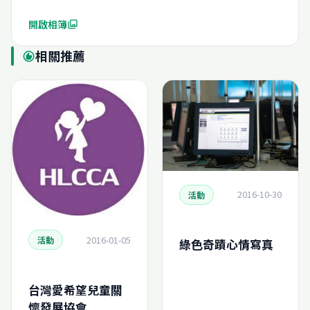
開啟相簿
photo_library
相關推薦
recommend
2016-10-30
活動
2016-01-05
活動
綠色奇蹟心情寫真
台灣愛希望兒童關
懷發展協會