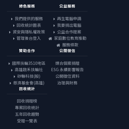
綠色服務
公益服務
我們提供的服務
再生電腦申請
回收統計圖表
我要捐出電腦
資安與隱私權政策
公益合作提案
管理後台登入
家庭數位教育推動
服務條款
贊助合作
公開徵信
國際扶輪3510地區
媒合個案捐贈
高雄啟禾扶輪社
ESG 永續影響報告
矽聯科技(股)
公開徵信資料
慈濟基金會(高雄)
治理與財務
回收統計
回收捐贈榜
專案回收統計
五年回收趨勢
受贈一覽表