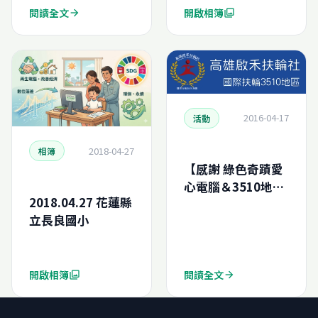
閱讀全文
開啟相簿
arrow_forward
photo_library
2016-04-17
活動
2018-04-27
相簿
【感謝 綠色奇蹟愛
心電腦＆3510地區
2018.04.27 花蓮縣
高雄啟禾扶輪社】
立長良國小
開啟相簿
閱讀全文
photo_library
arrow_forward