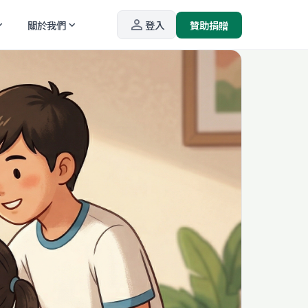
person_outline
關於我們
登入
贊助捐贈
_more
expand_more