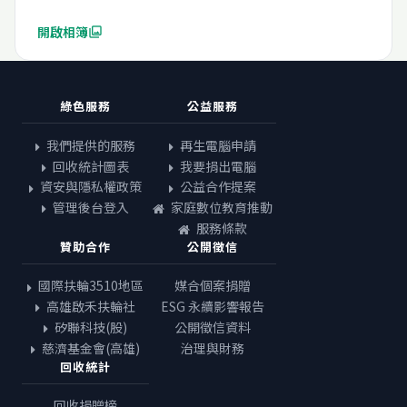
開啟相簿
photo_library
綠色服務
公益服務
我們提供的服務
再生電腦申請
回收統計圖表
我要捐出電腦
資安與隱私權政策
公益合作提案
管理後台登入
家庭數位教育推動
服務條款
贊助合作
公開徵信
國際扶輪3510地區
媒合個案捐贈
高雄啟禾扶輪社
ESG 永續影響報告
矽聯科技(股)
公開徵信資料
慈濟基金會(高雄)
治理與財務
回收統計
回收捐贈榜