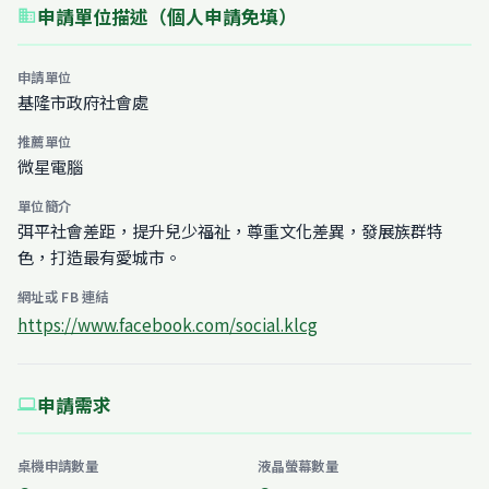
申請單位描述（個人申請免填）
business
申請單位
基隆市政府社會處
推薦單位
微星電腦
單位簡介
弭平社會差距，提升兒少福祉，尊重文化差異，發展族群特
色，打造最有愛城市。
網址或 FB 連結
https://www.facebook.com/social.klcg
申請需求
computer
桌機申請數量
液晶螢幕數量