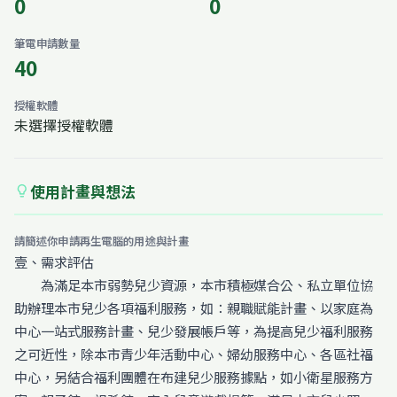
0
0
筆電申請數量
40
授權軟體
未選擇授權軟體
使用計畫與想法
lightbulb
請簡述你申請再生電腦的用途與計畫
壹、需求評估
為滿足本市弱勢兒少資源，本市積極媒合公、私立單位協
助辦理本市兒少各項福利服務，如：親職賦能計畫、以家庭為
中心一站式服務計畫、兒少發展帳戶等，為提高兒少福利服務
之可近性，除本市青少年活動中心、婦幼服務中心、各區社福
中心，另結合福利團體在布建兒少服務據點，如小衛星服務方