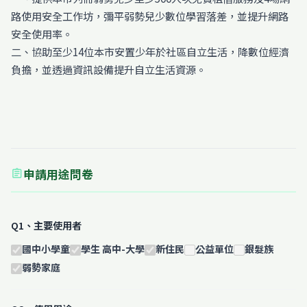
路使用安全工作坊，彌平弱勢兒少數位學習落差，並提升網路
安全使用率。
二、協助至少14位本市安置少年於社區自立生活，降數位經濟
負擔，並透過資訊設備提升自立生活資源。
申請用途問卷
assignment
Q1、主要使用者
國中小學童
學生 高中-大學
新住民
公益單位
銀髮族
弱勢家庭