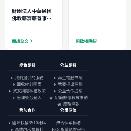
財團法人中華民國
佛教慈濟慈善事業
基金會-再生電腦申
請結案報告
(N202411193339
閱讀全文
開啟相簿
arrow_forward
photo_library
60)
綠色服務
公益服務
我們提供的服務
再生電腦申請
回收統計圖表
我要捐出電腦
資安與隱私權政策
公益合作提案
管理後台登入
家庭數位教育推動
服務條款
贊助合作
公開徵信
國際扶輪3510地區
媒合個案捐贈
高雄啟禾扶輪社
ESG 永續影響報告