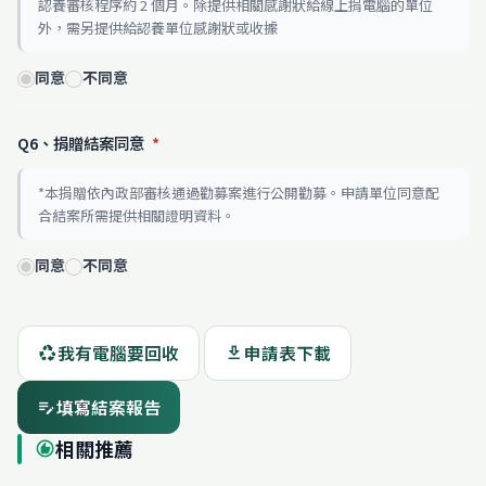
認養審核程序約 2 個月。除提供相關感謝狀給線上捐電腦的單位
外，需另提供給認養單位感謝狀或收據
同意
不同意
Q6、捐贈結案同意
*
*本捐贈依內政部審核通過勸募案進行公開勸募。申請單位同意配
合結案所需提供相關證明資料。
同意
不同意
我有電腦要回收
申請表下載
recycling
download
填寫結案報告
edit_note
相關推薦
recommend