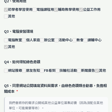
Q2、使用用途
初學者學習使用
電腦課程用
輔助教學使用
公益工作用
其他
Q3、電腦安裝環境
電腦教室
個人家庭
辦公室
活動中心
教會
課輔中心
其他
Q4、如何得知綠色奇蹟
網站搜尋
朋友告知
FB看到
扶輪社活動
新聞廣告
其他
Q5、同意網站公開填寫資料與需求，由綠色奇蹟媒合勸募，負擔相
關成本
*
我們會將你的需求公開給其他公益單位募集認養（因為須配合其他
單位，可能需要等待）。