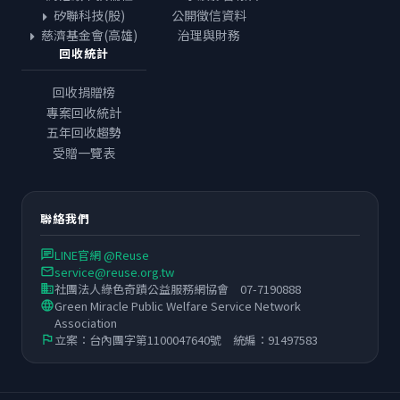
矽聯科技(股)
公開徵信資料
慈濟基金會(高雄)
治理與財務
回收統計
回收捐贈榜
專案回收統計
五年回收趨勢
受贈一覽表
聯絡我們
LINE官網 @Reuse
chat
service@reuse.org.tw
email
社團法人綠色奇蹟公益服務網協會 07-7190888
business
Green Miracle Public Welfare Service Network
language
Association
立案：台內團字第1100047640號 統編：91497583
flag