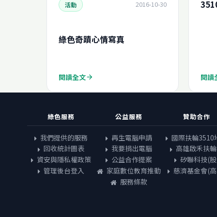
35
2016-10-30
活動
綠色奇蹟心情寫真
閱讀全文
閱讀
arrow_forward
綠色服務
公益服務
贊助合作
我們提供的服務
再生電腦申請
國際扶輪3510
回收統計圖表
我要捐出電腦
高雄啟禾扶輪
資安與隱私權政策
公益合作提案
矽聯科技(股
管理後台登入
家庭數位教育推動
慈濟基金會(高
服務條款