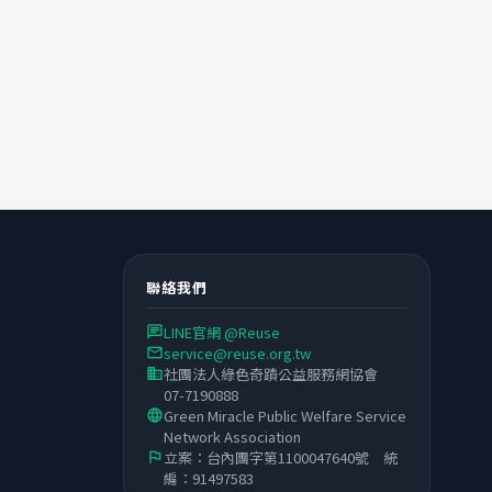
聯絡我們
LINE官網 @Reuse
chat
service@reuse.org.tw
email
社團法人綠色奇蹟公益服務網協會
business
07-7190888
Green Miracle Public Welfare Service
language
Network Association
立案：台內團字第1100047640號 統
flag
編：91497583