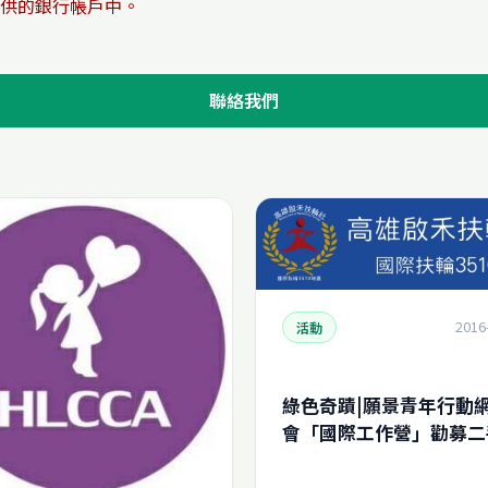
供的銀行帳戶中。
聯絡我們
2016
活動
綠色奇蹟|願景青年行動
會「國際工作營」勸募二
腦專案