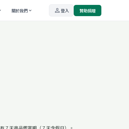
person_outline
關於我們
登入
贊助捐贈
_more
expand_more
有７天商品鑑賞期（７天含假日）。