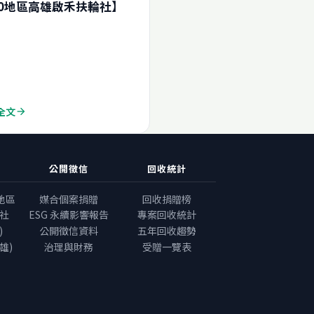
10地區高雄啟禾扶輪社】
全文
arrow_forward
公開徵信
回收統計
地區
媒合個案捐贈
回收捐贈榜
社
ESG 永續影響報告
專案回收統計
)
公開徵信資料
五年回收趨勢
雄)
治理與財務
受贈一覽表