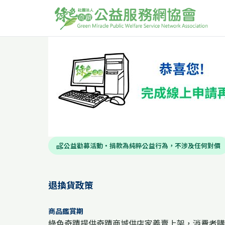
公益勸募活動・捐款為純粹公益行為，不涉及任何對價
volunteer_activism
退換貨政策
商品鑑賞期
綠色奇蹟提供奇蹟商城供店家義賣上架，消費者購