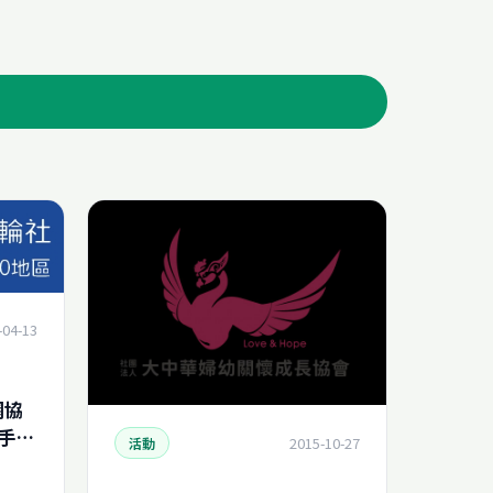
-04-13
網協
手電
2015-10-27
活動