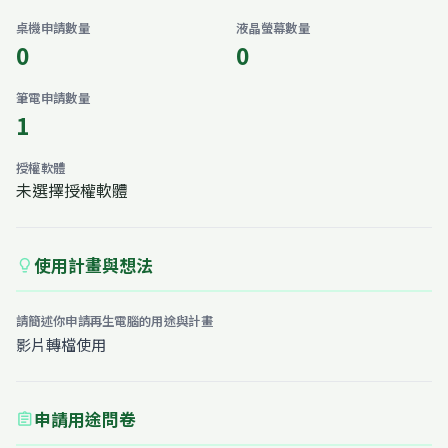
桌機申請數量
液晶螢幕數量
0
0
筆電申請數量
1
授權軟體
未選擇授權軟體
使用計畫與想法
lightbulb
請簡述你申請再生電腦的用途與計畫
影片轉檔使用
申請用途問卷
assignment