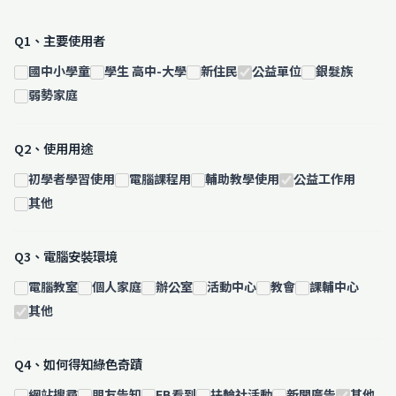
Q1、主要使用者
國中小學童
學生 高中-大學
新住民
公益單位
銀髮族
弱勢家庭
Q2、使用用途
初學者學習使用
電腦課程用
輔助教學使用
公益工作用
其他
Q3、電腦安裝環境
電腦教室
個人家庭
辦公室
活動中心
教會
課輔中心
其他
Q4、如何得知綠色奇蹟
網站搜尋
朋友告知
FB看到
扶輪社活動
新聞廣告
其他