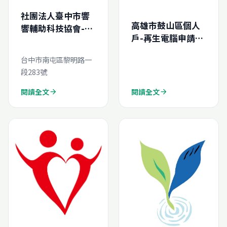
社團法人臺中市響
高雄市鼓山區個人
響輔助科技協會-再
戶-再生電腦申請結
生電腦線上申請
案報告
台中市南屯區黎明路一
(N202411163047
段283號
20)
閱讀全文
閱讀全文
arrow_forward
arrow_forward