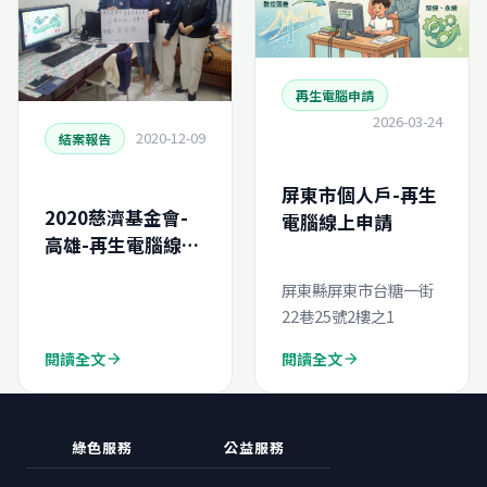
再生電腦申請
2026-03-24
2020-12-09
結案報告
屏東市個人戶-再生
2020慈濟基金會-
電腦線上申請
高雄-再生電腦線上
申請結案報告
屏東縣屏東市台糖一街
(N202091749208
22巷25號2樓之1
0)
閱讀全文
閱讀全文
arrow_forward
arrow_forward
綠色服務
公益服務