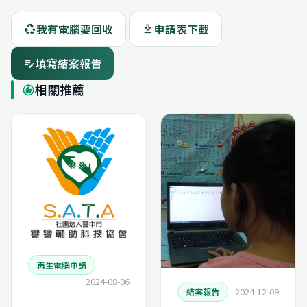
我有電腦要回收
申請表下載
recycling
download
填寫結案報告
edit_note
相關推薦
recommend
再生電腦申請
2024-08-06
2024-12-09
結案報告