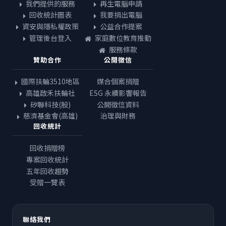
我們提供的服務
再生電腦申請
回收統計圖表
我要捐出電腦
資安與隱私權政策
公益合作提案
管理後台登入
家庭數位教育推動
服務條款
贊助合作
公開徵信
國際扶輪3510地區
媒合個案捐贈
高雄啟禾扶輪社
ESG 永續影響報告
矽聯科技(股)
公開徵信資料
慈濟基金會(高雄)
治理與財務
回收統計
回收捐贈榜
專案回收統計
五年回收趨勢
受贈一覽表
聯絡我們