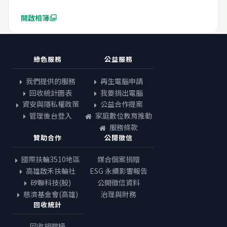
開啟相簿
photo_library
綠色服務
公益服務
我們提供的服務
再生電腦申請
回收統計圖表
我要捐出電腦
資安與隱私權政策
公益合作提案
管理後台登入
家庭數位教育推動
服務條款
贊助合作
公開徵信
國際扶輪3510地區
媒合個案捐贈
高雄啟禾扶輪社
ESG 永續影響報告
矽聯科技(股)
公開徵信資料
慈濟基金會(高雄)
治理與財務
回收統計
回收捐贈榜