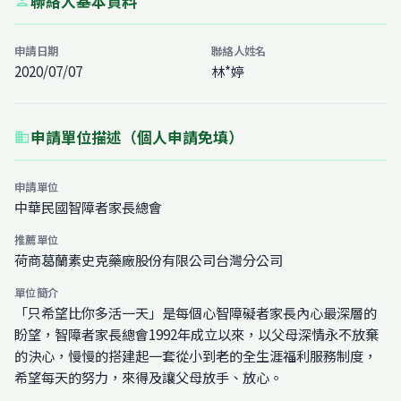
聯絡人基本資料
person
申請日期
聯絡人姓名
2020/07/07
林*婷
申請單位描述（個人申請免填）
business
申請單位
中華民國智障者家長總會
推薦單位
荷商葛蘭素史克藥廠股份有限公司台灣分公司
單位簡介
「只希望比你多活一天」是每個心智障礙者家長內心最深層的
盼望，智障者家長總會1992年成立以來，以父母深情永不放棄
的決心，慢慢的搭建起一套從小到老的全生涯福利服務制度，
希望每天的努力，來得及讓父母放手、放心。