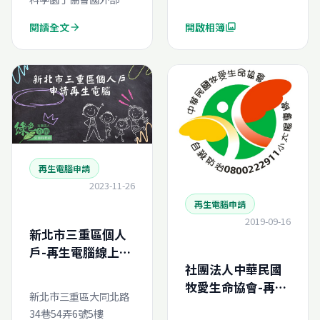
閱讀全文
開啟相簿
arrow_forward
photo_library
再生電腦申請
2023-11-26
再生電腦申請
2019-09-16
新北市三重區個人
戶-再生電腦線上申
社團法人中華民國
請
牧愛生命協會-再生
新北市三重區大同北路
電腦線上申請
34巷54弄6號5樓