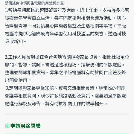
請簡述你申請再生電腦的用途與計畫
1.智總長期服務心智障礙青年及家庭，近十年來，支持許多心智
障礙青年學習自立生活，每年固定舉辦相關會議及活動，與心
智障礙青年一同討論身心障礙者權益及生活相關等事物，平版
電腦將提供心智障礙青年學習使用科技產品的機會，透過科技
吸收新知。
2.工作人員長期擔任全台各地智能障礙家長協會、相關社福單位
顧問、督導、講師。需透過體積輕巧、攜帶便利的平版電腦，
整理並簡報相關資訊，募集之平版電腦將有助於同仁出差及外
出開會使用。
3.定期舉辦家長專業知能、實務交流相關會議，經常性的印刷
會議等相關資料，現今許多網路活動及資訊，需要透過平版電
腦進行解說及報告，將有助於相關工作的效率提升。
申請用途問卷
assignment