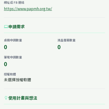
網址或 FB 連結
https://www.papmh.org.tw/
申請需求
computer
桌機申請數量
液晶螢幕數量
0
0
筆電申請數量
0
授權軟體
未選擇授權軟體
使用計畫與想法
lightbulb