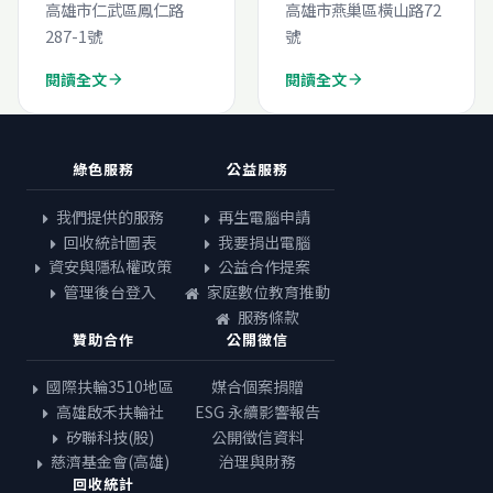
高雄市仁武區鳳仁路
高雄市燕巢區橫山路72
生電腦線上申請
287-1號
號
閱讀全文
閱讀全文
arrow_forward
arrow_forward
綠色服務
公益服務
我們提供的服務
再生電腦申請
回收統計圖表
我要捐出電腦
資安與隱私權政策
公益合作提案
管理後台登入
家庭數位教育推動
服務條款
贊助合作
公開徵信
國際扶輪3510地區
媒合個案捐贈
高雄啟禾扶輪社
ESG 永續影響報告
矽聯科技(股)
公開徵信資料
慈濟基金會(高雄)
治理與財務
回收統計