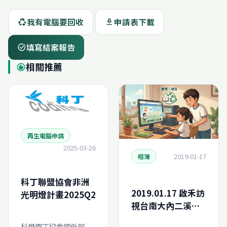
我有電腦要回收
申請表下載
recycling
download
填寫結案報告
task_alt
相關推薦
recommend
再生電腦申請
2025-03-26
2019-01-17
相簿
科丁聯盟協會非洲
2019.01.17 啟禾訪
光明燈計畫2025Q2
視台南大內二溪捐
贈
科學園丁協會國外部