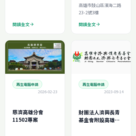
高雄市鼓山區濱海二路
23-2號3樓
閱讀全文
閱讀全文
arrow_forward
arrow_forward
再生電腦申請
再生電腦申請
2026-02-23
2023-09-14
慈濟高雄分會
財團法人濟興長青
11502專案
基金會附設高雄市
私立濟興長青園老
人長期照顧中心-再