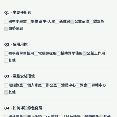
Q1、主要使用者
國中小學童
學生 高中-大學
新住民
公益單位
銀髮族
弱勢家庭
Q2、使用用途
初學者學習使用
電腦課程用
輔助教學使用
公益工作用
其他
Q3、電腦安裝環境
電腦教室
個人家庭
辦公室
活動中心
教會
課輔中心
其他
Q4、如何得知綠色奇蹟
網站搜尋
朋友告知
FB看到
扶輪社活動
新聞廣告
其他