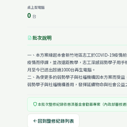
桌上型電腦
0
台
批次說明
description
一、本方案緣起本會新竹地區志工於COVID-19疫情
疫情而停課，並改遠距教學，志工深感弱勢學子用手機
月至今已送出超過1000台再生電腦。
二、為使更多的弱勢學子與社福機構因本方案而受益
弱勢學子與社福機構善用，發揮延續物命與社會公益
shield
本批次整修紀錄依慈濟基金會勸募專案（內政部審核通
回到整修紀錄列表
arrow_back