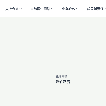
支持公益
申請再生電腦
企業合作
成果與責信
expand_more
expand_more
expand_more
expand
整修單位
新竹慈濟