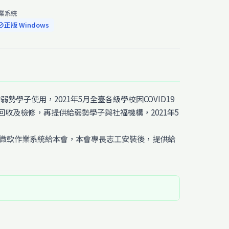
業系統
正版 Windows
ified
學子使用，2021年5月全臺各級學校因COVID19
收及檢修，再提供給弱勢學子與社福機構，2021年5
贈微軟作業系統給本會，本會專長志工安裝後，提供給