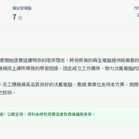
筆記型電腦
作
7
ver
台
前便開始落實延續物命的環保理念，將檢修後的再生電腦提供給需要的弱勢
視訊上課所導致的學習困境，因此成立工作團隊，致力汰舊電腦的回
，志工積極尋覓品質良好的汰舊電腦，惠請 貴單位支持本方案，捐
之綜效。
過）公開呈現，資料由綠色奇蹟協會負責維護與更新。