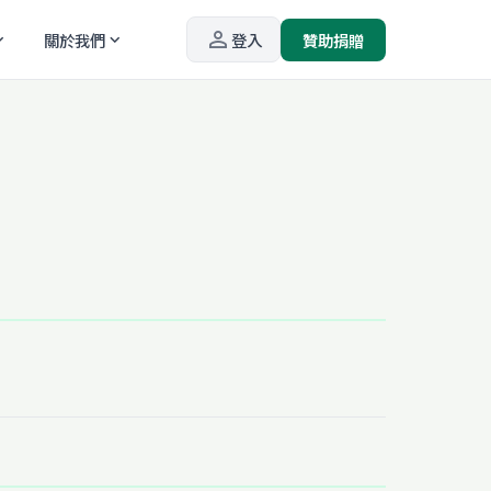
person_outline
關於我們
登入
贊助捐贈
_more
expand_more