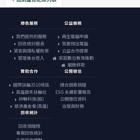
綠色服務
公益服務
我們提供的服務
再生電腦申請
回收統計圖表
我要捐出電腦
資安與隱私權政策
公益合作提案
管理後台登入
家庭數位教育推動
服務條款
贊助合作
公開徵信
國際扶輪3510地區
媒合個案捐贈
高雄啟禾扶輪社
ESG 永續影響報告
矽聯科技(股)
公開徵信資料
慈濟基金會(高雄)
治理與財務
回收統計
回收捐贈榜
專案回收統計