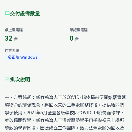
交付設備數量
computer
桌上型電腦
筆記型電腦
32
0
台
台
作業系統
正版 Windows
verified
批次說明
description
一、方案緣起：新竹慈濟志工於COVID-19疫情前便開始落實延
續物命的環保理念，將回收來的二手電腦整修後，提供給弱勢
學子使用，2021年5月全臺各級學校因COVID-19疫情而停課，
並改遠距教學，新竹慈濟志工深感弱勢學子用手機視訊上課所
導致的學習困境，因此成立工作團隊，致力汰舊電腦的回收及