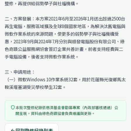
整修，再提供給弱勢學子與社福機構。
二、方案發展：本方案2021年6月至2026年1月送出超過2500台
再生電腦，服務區域擴及全球8個國家地區，為解決汰舊電腦與
微軟作業系統的來源問題，使更多的弱勢學子與社福機構受
惠，2023年9月與2024年7月分別與順發電腦股份有限公司、綠
色奇蹟公益服務網協會簽訂企業共善計畫，前者支持經費與二
手電腦設備，後者支持微軟作業系統。
三、申請用途：
（一）微軟Windows 10作業系統32套，用於花蓮縣光復鄉馬太
鞍溪堰塞湖受災學校學生32套。
shield
本批次整修紀錄依慈濟基金會勸募專案（內政部審核通過）公
開呈現，資料由綠色奇蹟協會負責維護與更新。
回到整修紀錄列表
arrow_back