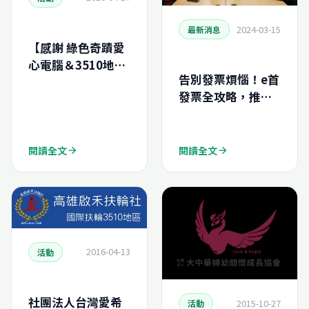
2024-03-15
最新消息
【感謝 綠色奇蹟愛
心電腦＆3510地區
告別發票煩惱！e首
高雄啟禾扶輪社】
發票全攻略，推動
雲端發票環保與共
享
閱讀全文
閱讀全文
arrow_forward
arrow_forward
2016-04-13
活動
社團法人台灣愛希
2015-10-27
活動