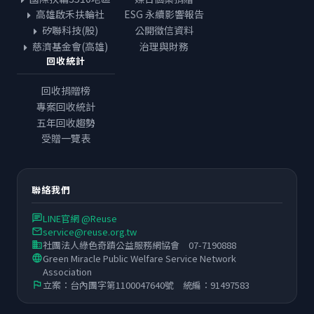
高雄啟禾扶輪社
ESG 永續影響報告
矽聯科技(股)
公開徵信資料
慈濟基金會(高雄)
治理與財務
回收統計
回收捐贈榜
專案回收統計
五年回收趨勢
受贈一覽表
聯絡我們
LINE官網 @Reuse
chat
service@reuse.org.tw
email
社團法人綠色奇蹟公益服務網協會 07-7190888
business
Green Miracle Public Welfare Service Network
language
Association
立案：台內團字第1100047640號 統編：91497583
flag