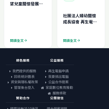
望兒童關懷發展協
會
社團法人婦幼關懷
成長協會 再生電腦
捐贈
閱讀全文
閱讀全文
arrow_forward
arrow_forward
綠色服務
公益服務
我們提供的服務
再生電腦申請
回收統計圖表
我要捐出電腦
資安與隱私權政策
公益合作提案
管理後台登入
家庭數位教育推動
服務條款
贊助合作
公開徵信
國際扶輪3510地區
媒合個案捐贈