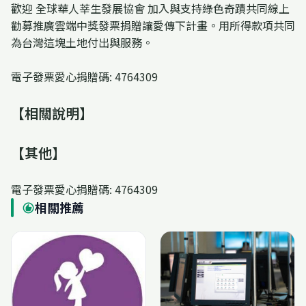
歡迎 全球華人莘生發展協會 加入與支持綠色奇蹟共同線上
勸募推廣雲端中獎發票捐贈讓愛傳下計畫。用所得款項共同
為台灣這塊土地付出與服務。
電子發票愛心捐贈碼: 4764309
【相關說明】
【其他】
電子發票愛心捐贈碼: 4764309
相關推薦
recommend