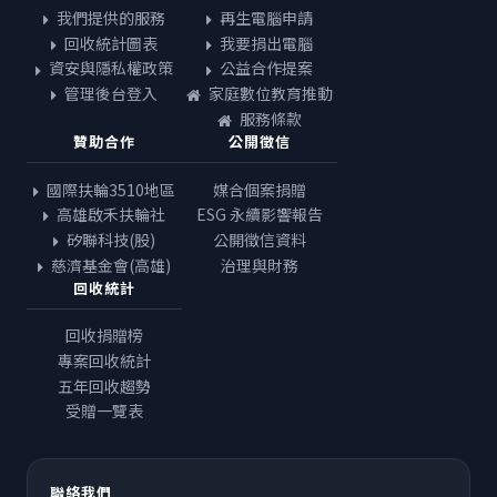
我們提供的服務
再生電腦申請
回收統計圖表
我要捐出電腦
資安與隱私權政策
公益合作提案
管理後台登入
家庭數位教育推動
服務條款
贊助合作
公開徵信
國際扶輪3510地區
媒合個案捐贈
高雄啟禾扶輪社
ESG 永續影響報告
矽聯科技(股)
公開徵信資料
慈濟基金會(高雄)
治理與財務
回收統計
回收捐贈榜
專案回收統計
五年回收趨勢
受贈一覽表
聯絡我們