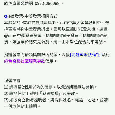
綠色奇蹟公益網 0973-080088 。
✪
e首發票-中獎發票捐贈方式
本網站於e首發票會員載具中，可由中獎人領獎通知中，選
擇匿名將你中獎發票捐出。您可以直接LINE登入後，透過
@einv 中獎發票選單，選擇捐贈電子發票。選擇捐贈註記
後，該發票於結束兌領前，統一由本單位配合列印請領。
捐贈發票將依領獎期限內兌領，
入帳
[高雄啟禾扶輪社]
執行
綠色奇蹟社區服務專款
使用。
溫馨提醒
⑴ 請捐贈2個月以內的發票，以免過期而無法兌換。
⑵ 請於信封上註明『發票捐贈』及張數。
⑶ 如欲開立捐贈證明者，請提供姓名、電話、地址，並請
一併於信封上註明。